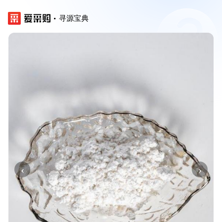
寻源宝典
‹
›