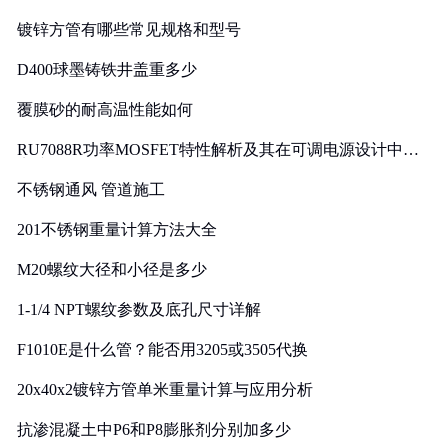
镀锌方管有哪些常见规格和型号
D400球墨铸铁井盖重多少
覆膜砂的耐高温性能如何
RU7088R功率MOSFET特性解析及其在可调电源设计中的
实践
不锈钢通风 管道施工
201不锈钢重量计算方法大全
M20螺纹大径和小径是多少
1-1/4 NPT螺纹参数及底孔尺寸详解
F1010E是什么管？能否用3205或3505代换
20x40x2镀锌方管单米重量计算与应用分析
抗渗混凝土中P6和P8膨胀剂分别加多少