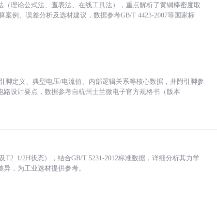
法（理论公式法、查表法、在线工具法），重点解析了黄铜棒密度取
计算案例、误差分析及选材建议，数据参考GB/T 4423-2007等国家标
括各引脚定义、典型电压/电流值、内部逻辑关系等核心数据，并附引脚参
电路设计要点，数据参考自杭州士兰微电子官方规格书（版本
_1/2H状态），结合GB/T 5231-2012标准数据，详细分析其力学
差异，为工业选材提供参考。