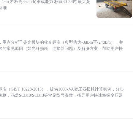
5m,栏板高55cm b)承载能力:标载30-35吨,最大允
标准
点分析千兆光模块的收光标准（典型值为-3dBm至-24dBm），并
常的常见原因（如光纤损耗、连接器问题）及解决方案，帮助用户快
/T 10228-2015），提供1000kVA变压器损耗计算实例，分步
，涵盖SCB10/SCB13等常见型号参数，指导用户快速掌握变压器