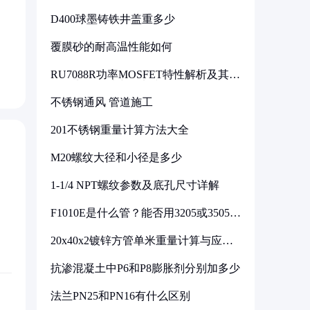
D400球墨铸铁井盖重多少
覆膜砂的耐高温性能如何
RU7088R功率MOSFET特性解析及其在
可调电源设计中的实践
不锈钢通风 管道施工
201不锈钢重量计算方法大全
M20螺纹大径和小径是多少
1-1/4 NPT螺纹参数及底孔尺寸详解
F1010E是什么管？能否用3205或3505代
换
20x40x2镀锌方管单米重量计算与应用
分析
抗渗混凝土中P6和P8膨胀剂分别加多少
法兰PN25和PN16有什么区别