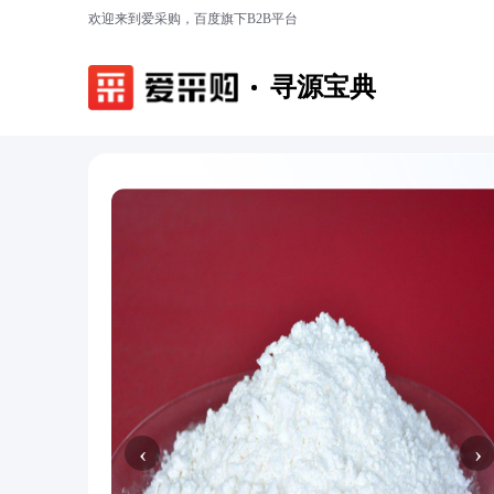
欢迎来到爱采购，百度旗下B2B平台
寻源宝典
‹
›