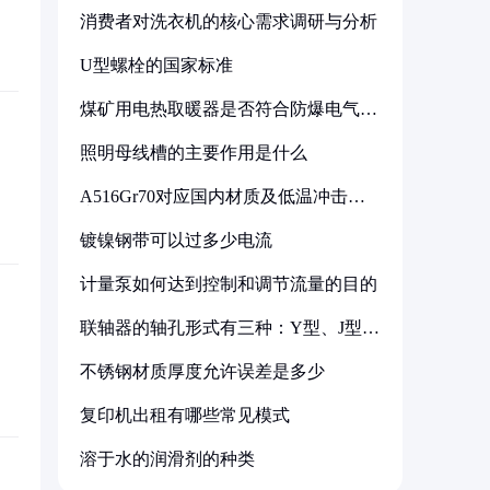
消费者对洗衣机的核心需求调研与分析
U型螺栓的国家标准
煤矿用电热取暖器是否符合防爆电气设
备标准
照明母线槽的主要作用是什么
A516Gr70对应国内材质及低温冲击要
求解析
镀镍钢带可以过多少电流
计量泵如何达到控制和调节流量的目的
联轴器的轴孔形式有三种：Y型、J型、
Z型
不锈钢材质厚度允许误差是多少
复印机出租有哪些常见模式
溶于水的润滑剂的种类