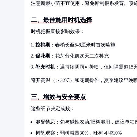
注意新栽小苗不宜使用，避免抑制根系发育。喷
二、最佳施用时机选择
时机把握直接影响效果：
控梢期
：春梢长至5-8厘米时首次喷施
促花期
：花芽分化前20天二次补充
补充时机
：遇持续阴雨可补喷，但间隔需超15
避开高温（＞32℃）和花期操作，夏季建议早晚
三、增效与安全要点
这些细节决定成败：
混配禁忌：勿与碱性农药/肥料混用，建议单独
树势观察：弱树减量30%，旺树可增10%