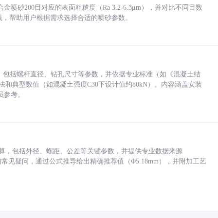
砂200目对应的表面粗糙度（Ra 3.2-6.3μm），并对比不同目数
业实践，帮助用户根据需求选择合适的喷砂参数。
力，包括螺杆直径、钻孔尺寸等参数，并依据专业标准（如《混凝土结
方法和典型数值（如混凝土强度C30下设计值约80kN）。内容涵盖安装
员参考。
底孔计算，包括外径、螺距、公差等关键参数，并提供专业数据来源
孔尺寸的常见疑问，通过公式推导给出精确推荐值（Φ5.18mm），并附加工艺