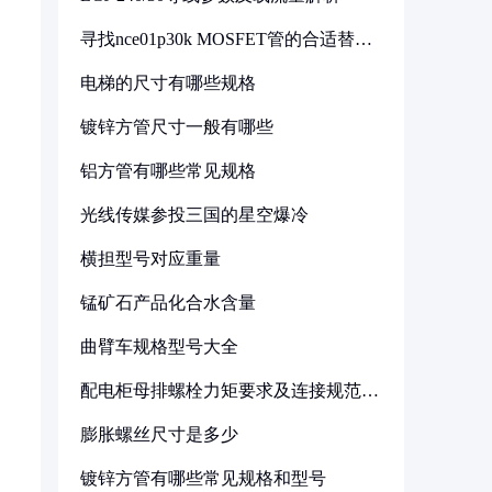
寻找nce01p30k MOSFET管的合适替代
型号
电梯的尺寸有哪些规格
镀锌方管尺寸一般有哪些
铝方管有哪些常见规格
光线传媒参投三国的星空爆冷
横担型号对应重量
锰矿石产品化合水含量
曲臂车规格型号大全
配电柜母排螺栓力矩要求及连接规范详
解
膨胀螺丝尺寸是多少
镀锌方管有哪些常见规格和型号