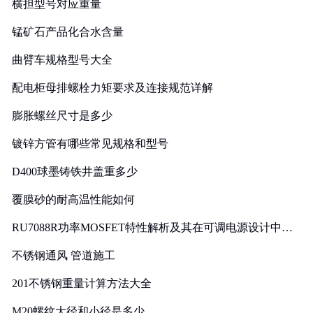
横担型号对应重量
锰矿石产品化合水含量
曲臂车规格型号大全
配电柜母排螺栓力矩要求及连接规范详解
膨胀螺丝尺寸是多少
镀锌方管有哪些常见规格和型号
D400球墨铸铁井盖重多少
覆膜砂的耐高温性能如何
RU7088R功率MOSFET特性解析及其在可调电源设计中的
实践
不锈钢通风 管道施工
201不锈钢重量计算方法大全
M20螺纹大径和小径是多少