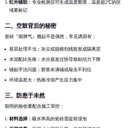
红外辅助
：专业检测仪可生成温度图谱，温差超2℃的区
域要标记
二、空鼓背后的秘密
瓷砖『闹脾气』翘起不是偶然，常见诱因有：
基层处理不当：灰尘或脱模剂残留形成隔离层
水泥配比失衡：水分蒸发过快导致粘结力下降
铺贴手法问题：胶浆未满铺或敲击不到位
环境温差大：热胀冷缩产生应力集中
三、防患于未然
聪明的验收要配合施工管控：
材料选择
：吸水率高的瓷砖需提前浸泡