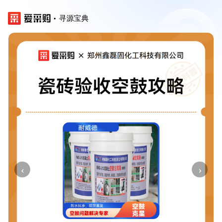
寻源宝典
‹
›