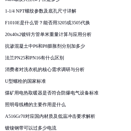
1-1/4 NPT螺纹参数及底孔尺寸详解
F1010E是什么管？能否用3205或3505代换
20x40x2镀锌方管单米重量计算与应用分析
抗渗混凝土中P6和P8膨胀剂分别加多少
法兰PN25和PN16有什么区别
消费者对洗衣机的核心需求调研与分析
U型螺栓的国家标准
煤矿用电热取暖器是否符合防爆电气设备标准
照明母线槽的主要作用是什么
A516Gr70对应国内材质及低温冲击要求解析
镀镍钢带可以过多少电流