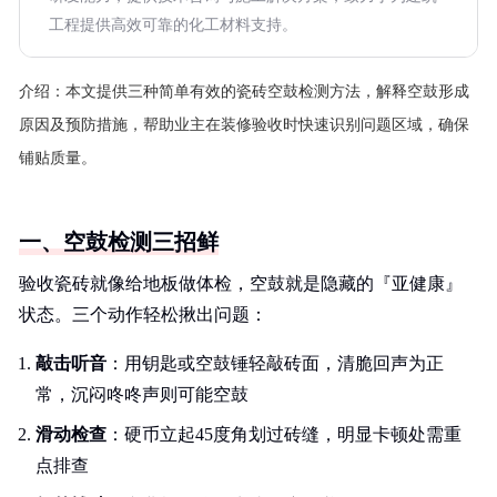
工程提供高效可靠的化工材料支持。
介绍：
本文提供三种简单有效的瓷砖空鼓检测方法，解释空鼓形成
原因及预防措施，帮助业主在装修验收时快速识别问题区域，确保
铺贴质量。
一、空鼓检测三招鲜
验收瓷砖就像给地板做体检，空鼓就是隐藏的『亚健康』
状态。三个动作轻松揪出问题：
敲击听音
：用钥匙或空鼓锤轻敲砖面，清脆回声为正
常，沉闷咚咚声则可能空鼓
滑动检查
：硬币立起45度角划过砖缝，明显卡顿处需重
点排查