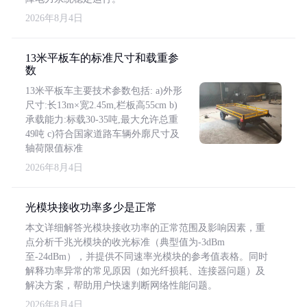
2026年8月4日
13米平板车的标准尺寸和载重参
数
13米平板车主要技术参数包括: a)外形
尺寸:长13m×宽2.45m,栏板高55cm b)
承载能力:标载30-35吨,最大允许总重
49吨 c)符合国家道路车辆外廓尺寸及
轴荷限值标准
2026年8月4日
光模块接收功率多少是正常
本文详细解答光模块接收功率的正常范围及影响因素，重
点分析千兆光模块的收光标准（典型值为-3dBm
至-24dBm），并提供不同速率光模块的参考值表格。同时
解释功率异常的常见原因（如光纤损耗、连接器问题）及
解决方案，帮助用户快速判断网络性能问题。
2026年8月4日