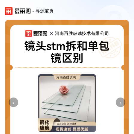
寻源宝典
‹
›