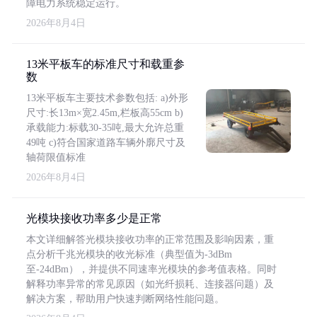
障电力系统稳定运行。
2026年8月4日
13米平板车的标准尺寸和载重参
数
13米平板车主要技术参数包括: a)外形
尺寸:长13m×宽2.45m,栏板高55cm b)
承载能力:标载30-35吨,最大允许总重
49吨 c)符合国家道路车辆外廓尺寸及
轴荷限值标准
2026年8月4日
光模块接收功率多少是正常
本文详细解答光模块接收功率的正常范围及影响因素，重
点分析千兆光模块的收光标准（典型值为-3dBm
至-24dBm），并提供不同速率光模块的参考值表格。同时
解释功率异常的常见原因（如光纤损耗、连接器问题）及
解决方案，帮助用户快速判断网络性能问题。