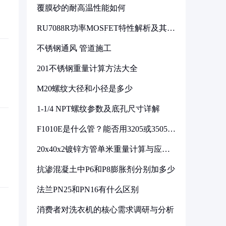
覆膜砂的耐高温性能如何
RU7088R功率MOSFET特性解析及其在
可调电源设计中的实践
不锈钢通风 管道施工
201不锈钢重量计算方法大全
M20螺纹大径和小径是多少
1-1/4 NPT螺纹参数及底孔尺寸详解
F1010E是什么管？能否用3205或3505代
换
20x40x2镀锌方管单米重量计算与应用
分析
抗渗混凝土中P6和P8膨胀剂分别加多少
法兰PN25和PN16有什么区别
消费者对洗衣机的核心需求调研与分析