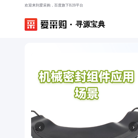
欢迎来到爱采购，百度旗下B2B平台
寻源宝典
‹
›