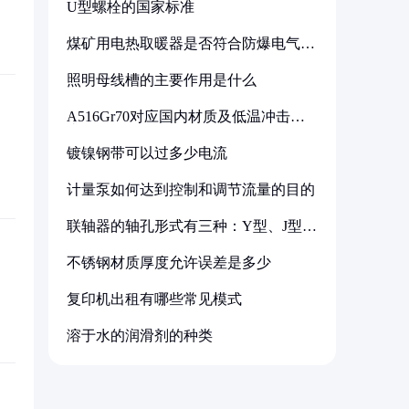
U型螺栓的国家标准
煤矿用电热取暖器是否符合防爆电气设
备标准
照明母线槽的主要作用是什么
A516Gr70对应国内材质及低温冲击要
求解析
镀镍钢带可以过多少电流
计量泵如何达到控制和调节流量的目的
联轴器的轴孔形式有三种：Y型、J型、
Z型
不锈钢材质厚度允许误差是多少
复印机出租有哪些常见模式
溶于水的润滑剂的种类