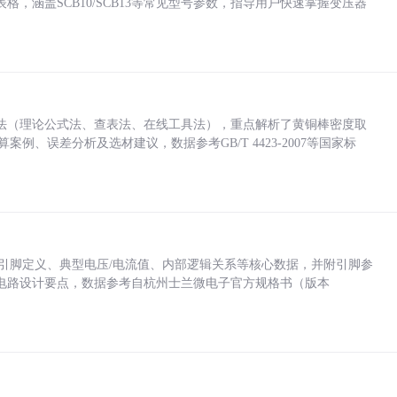
，涵盖SCB10/SCB13等常见型号参数，指导用户快速掌握变压器
法（理论公式法、查表法、在线工具法），重点解析了黄铜棒密度取
计算案例、误差分析及选材建议，数据参考GB/T 4423-2007等国家标
括各引脚定义、典型电压/电流值、内部逻辑关系等核心数据，并附引脚参
电路设计要点，数据参考自杭州士兰微电子官方规格书（版本