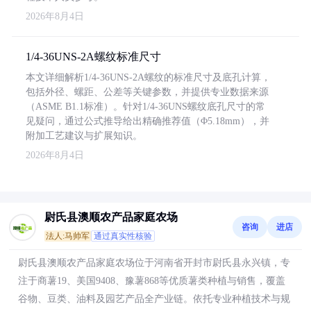
2026年8月4日
1/4-36UNS-2A螺纹标准尺寸
本文详细解析1/4-36UNS-2A螺纹的标准尺寸及底孔计算，
包括外径、螺距、公差等关键参数，并提供专业数据来源
（ASME B1.1标准）。针对1/4-36UNS螺纹底孔尺寸的常
见疑问，通过公式推导给出精确推荐值（Φ5.18mm），并
附加工艺建议与扩展知识。
2026年8月4日
尉氏县澳顺农产品家庭农场
咨询
进店
法人:马帅军
通过真实性核验
尉氏县澳顺农产品家庭农场位于河南省开封市尉氏县永兴镇，专
注于商薯19、美国9408、豫薯868等优质薯类种植与销售，覆盖
谷物、豆类、油料及园艺产品全产业链。依托专业种植技术与规