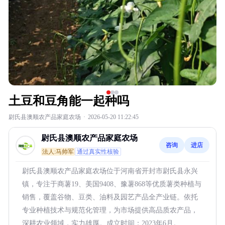
土豆和豆角能一起种吗
尉氏县澳顺农产品家庭农场
·
2026-05-20 11:22:45
尉氏县澳顺农产品家庭农场
咨询
进店
法人:马帅军
通过真实性核验
尉氏县澳顺农产品家庭农场位于河南省开封市尉氏县永兴
镇，专注于商薯19、美国9408、豫薯868等优质薯类种植与
销售，覆盖谷物、豆类、油料及园艺产品全产业链。依托
专业种植技术与规范化管理，为市场提供高品质农产品，
深耕农业领域，实力雄厚。成立时间：2023年6月。