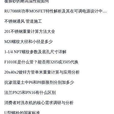
覆膜砂的耐高温性能如何
RU7088R功率MOSFET特性解析及其在可调电源设计中的
实践
不锈钢通风 管道施工
201不锈钢重量计算方法大全
M20螺纹大径和小径是多少
1-1/4 NPT螺纹参数及底孔尺寸详解
F1010E是什么管？能否用3205或3505代换
20x40x2镀锌方管单米重量计算与应用分析
抗渗混凝土中P6和P8膨胀剂分别加多少
法兰PN25和PN16有什么区别
消费者对洗衣机的核心需求调研与分析
U型螺栓的国家标准