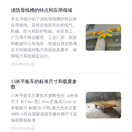
浇筑母线槽的特点和应用领域
本文详细介绍了浇筑母线槽的特点和
应用领域。其特点包括良好的电气、
机械、防火和防护性能。在应用上，
广泛用于商业建筑、工业厂房、医院
和数据中心等场所，凭借自身优势满
足不同领域对电力供应的高要求，保
障电力系统稳定运行。
2026年8月4日
13米平板车的标准尺寸和载重参
数
13米平板车主要技术参数包括: a)外形
尺寸:长13m×宽2.45m,栏板高55cm b)
承载能力:标载30-35吨,最大允许总重
49吨 c)符合国家道路车辆外廓尺寸及
轴荷限值标准
2026年8月4日