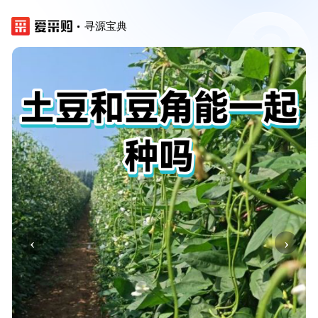
寻源宝典
‹
›