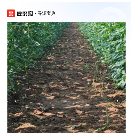
寻源宝典
‹
›