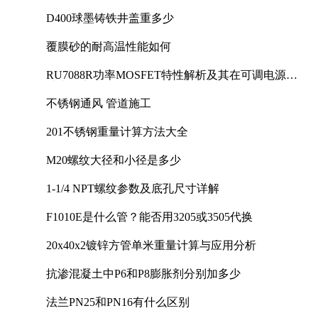
D400球墨铸铁井盖重多少
覆膜砂的耐高温性能如何
RU7088R功率MOSFET特性解析及其在可调电源设
计中的实践
不锈钢通风 管道施工
201不锈钢重量计算方法大全
M20螺纹大径和小径是多少
1-1/4 NPT螺纹参数及底孔尺寸详解
F1010E是什么管？能否用3205或3505代换
20x40x2镀锌方管单米重量计算与应用分析
抗渗混凝土中P6和P8膨胀剂分别加多少
法兰PN25和PN16有什么区别