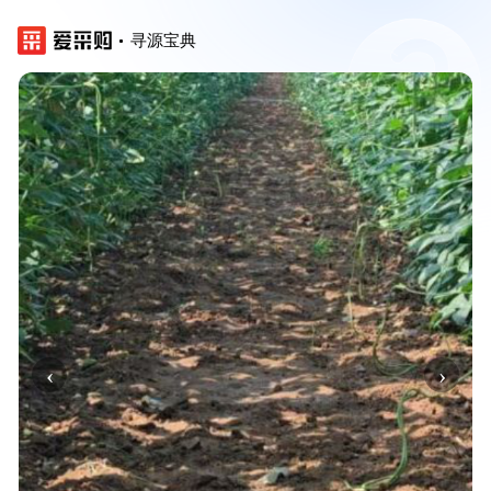
寻源宝典
‹
›