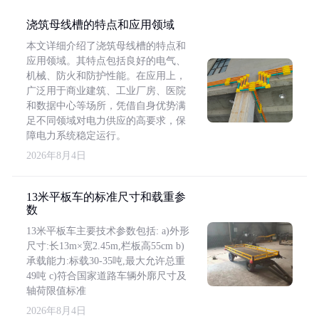
浇筑母线槽的特点和应用领域
本文详细介绍了浇筑母线槽的特点和
应用领域。其特点包括良好的电气、
机械、防火和防护性能。在应用上，
广泛用于商业建筑、工业厂房、医院
和数据中心等场所，凭借自身优势满
足不同领域对电力供应的高要求，保
障电力系统稳定运行。
2026年8月4日
13米平板车的标准尺寸和载重参
数
13米平板车主要技术参数包括: a)外形
尺寸:长13m×宽2.45m,栏板高55cm b)
承载能力:标载30-35吨,最大允许总重
49吨 c)符合国家道路车辆外廓尺寸及
轴荷限值标准
2026年8月4日