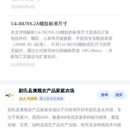
2026年8月4日
1/4-36UNS-2A螺纹标准尺寸
本文详细解析1/4-36UNS-2A螺纹的标准尺寸及底孔计算，
包括外径、螺距、公差等关键参数，并提供专业数据来源
（ASME B1.1标准）。针对1/4-36UNS螺纹底孔尺寸的常
见疑问，通过公式推导给出精确推荐值（Φ5.18mm），并
附加工艺建议与扩展知识。
2026年8月4日
尉氏县澳顺农产品家庭农场
咨询
进店
法人:马帅军
通过真实性核验
尉氏县澳顺农产品家庭农场位于河南省开封市尉氏县永兴镇，专
注于商薯19、美国9408、豫薯868等优质薯类种植与销售，覆盖
谷物、豆类、油料及园艺产品全产业链。依托专业种植技术与规