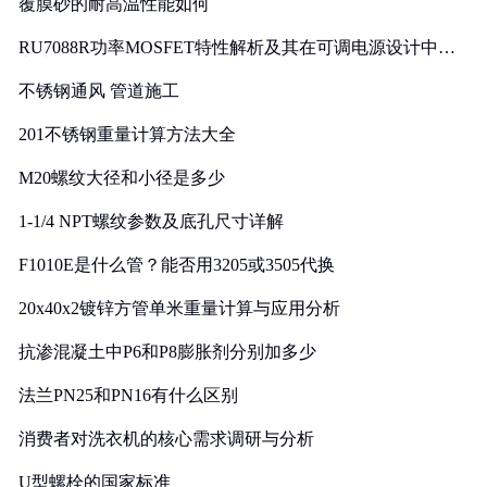
覆膜砂的耐高温性能如何
RU7088R功率MOSFET特性解析及其在可调电源设计中的
实践
不锈钢通风 管道施工
201不锈钢重量计算方法大全
M20螺纹大径和小径是多少
1-1/4 NPT螺纹参数及底孔尺寸详解
F1010E是什么管？能否用3205或3505代换
20x40x2镀锌方管单米重量计算与应用分析
抗渗混凝土中P6和P8膨胀剂分别加多少
法兰PN25和PN16有什么区别
消费者对洗衣机的核心需求调研与分析
U型螺栓的国家标准