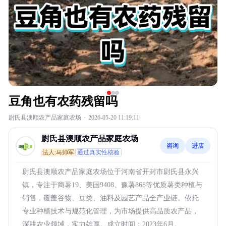
豆角也有农药残留吗
尉氏县澳顺农产品家庭农场
·
2026-05-20 11:19:11
尉氏县澳顺农产品家庭农场
咨询
进店
法人:马帅军
通过真实性核验
尉氏县澳顺农产品家庭农场位于河南省开封市尉氏县永兴
镇，专注于商薯19、美国9408、豫薯868等优质薯类种植与
销售，覆盖谷物、豆类、油料及园艺产品全产业链。依托
专业种植技术与规范化管理，为市场提供高品质农产品，
深耕农业领域，实力雄厚。成立时间：2023年6月。