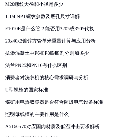
M20螺纹大径和小径是多少
1-1/4 NPT螺纹参数及底孔尺寸详解
F1010E是什么管？能否用3205或3505代换
20x40x2镀锌方管单米重量计算与应用分析
抗渗混凝土中P6和P8膨胀剂分别加多少
法兰PN25和PN16有什么区别
消费者对洗衣机的核心需求调研与分析
U型螺栓的国家标准
煤矿用电热取暖器是否符合防爆电气设备标准
照明母线槽的主要作用是什么
A516Gr70对应国内材质及低温冲击要求解析