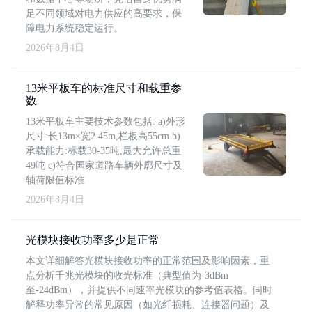
足不同领域对电力供应的高要求，保
障电力系统稳定运行。
2026年8月4日
13米平板车的标准尺寸和载重参
数
13米平板车主要技术参数包括: a)外形
尺寸:长13m×宽2.45m,栏板高55cm b)
承载能力:标载30-35吨,最大允许总重
49吨 c)符合国家道路车辆外廓尺寸及
轴荷限值标准
2026年8月4日
光模块接收功率多少是正常
本文详细解答光模块接收功率的正常范围及影响因素，重
点分析千兆光模块的收光标准（典型值为-3dBm
至-24dBm），并提供不同速率光模块的参考值表格。同时
解释功率异常的常见原因（如光纤损耗、连接器问题）及