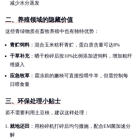
减少水分蒸发
二、养殖领域的隐藏价值
这些青绿物质在畜牧养殖中也有独特优势：
青贮饲料
：混合玉米秸秆青贮，蛋白质含量可达8%
干草补充
：晒干粉碎后按10%比例添加进饲料，增加粗纤
维摄入
应急牧草
：霜冻前的嫩秧可直接投喂牛羊，但需控制每
日喂食量
三、环保处理小贴士
若不需要利用土豆秧，建议这样处理：
就地还田
：用粉碎机打碎后均匀撒施，配合EM菌加速分
解