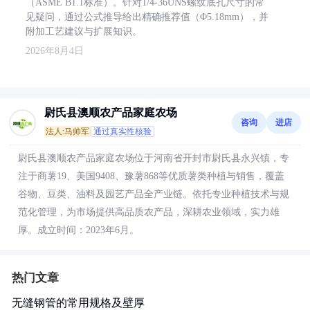
（ASME B1.1标准）。针对1/4-36UNS螺纹底孔尺寸的常
见疑问，通过公式推导给出精确推荐值（Φ5.18mm），并
附加工艺建议与扩展知识。
2026年8月4日
尉氏县澳顺农产品家庭农场
咨询
进店
法人:马帅军
通过真实性核验
尉氏县澳顺农产品家庭农场位于河南省开封市尉氏县永兴镇，专
注于商薯19、美国9408、豫薯868等优质薯类种植与销售，覆盖
谷物、豆类、油料及园艺产品全产业链。依托专业种植技术与规
范化管理，为市场提供高品质农产品，深耕农业领域，实力雄
厚。成立时间：2023年6月。
热门文章
无缝钢管的常用规格及壁厚