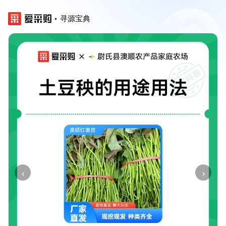
寻源宝典
‹
›