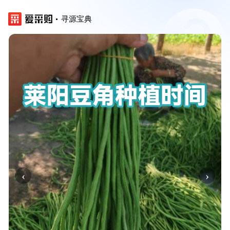
寻源宝典
‹
›