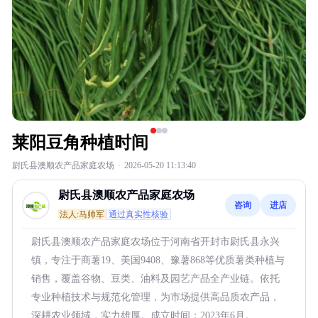
莱阳豆角种植时间
尉氏县澳顺农产品家庭农场
·
2026-05-20 11:13:40
尉氏县澳顺农产品家庭农场
咨询
进店
法人:马帅军
通过真实性核验
尉氏县澳顺农产品家庭农场位于河南省开封市尉氏县永兴
镇，专注于商薯19、美国9408、豫薯868等优质薯类种植与
销售，覆盖谷物、豆类、油料及园艺产品全产业链。依托
专业种植技术与规范化管理，为市场提供高品质农产品，
深耕农业领域，实力雄厚。成立时间：2023年6月。