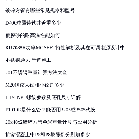
镀锌方管有哪些常见规格和型号
D400球墨铸铁井盖重多少
覆膜砂的耐高温性能如何
RU7088R功率MOSFET特性解析及其在可调电源设计中的
实践
不锈钢通风 管道施工
201不锈钢重量计算方法大全
M20螺纹大径和小径是多少
1-1/4 NPT螺纹参数及底孔尺寸详解
F1010E是什么管？能否用3205或3505代换
20x40x2镀锌方管单米重量计算与应用分析
抗渗混凝土中P6和P8膨胀剂分别加多少