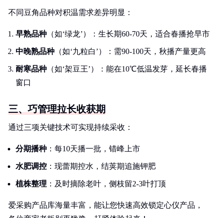
不同豆角品种对积温需求差异明显：
早熟品种
（如‘绿龙’）：生长期60-70天，适合春播抢早市
中晚熟品种
（如‘九粒白’）：需90-100天，秋播产量更高
耐寒品种
（如‘架豆王’）：能在10℃低温发芽，延长春播
窗口
三、巧管理拉长收获期
通过三项关键技术可实现持续采收：
分期播种
：每10天播一批，错峰上市
水肥调控
：现蕾期控水，结荚期追施钾肥
植株整理
：及时摘除老叶，侧枝留2-3叶打顶
爱采购产品库海量丰富，能让您快速高效锁定心仪产品，