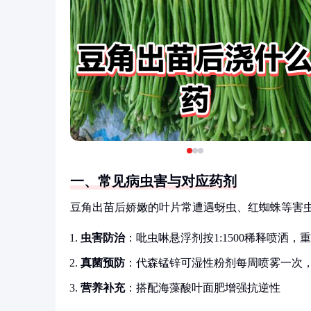
一、常见病虫害与对应药剂
豆角出苗后娇嫩的叶片常遭遇蚜虫、红蜘蛛等害
虫害防治
：吡虫啉悬浮剂按1:1500稀释喷洒，
真菌预防
：代森锰锌可湿性粉剂每周喷雾一次
营养补充
：搭配海藻酸叶面肥增强抗逆性