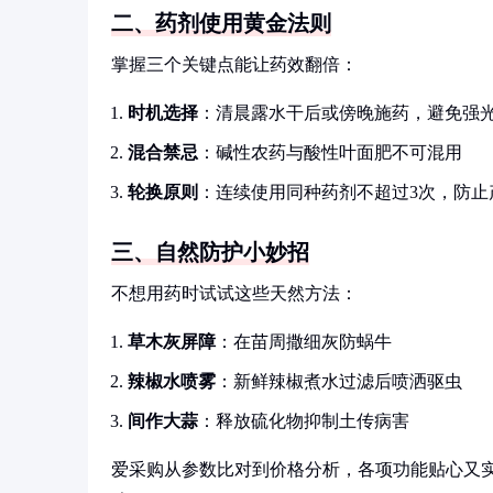
二、药剂使用黄金法则
掌握三个关键点能让药效翻倍：
时机选择
：清晨露水干后或傍晚施药，避免强
混合禁忌
：碱性农药与酸性叶面肥不可混用
轮换原则
：连续使用同种药剂不超过3次，防止
三、自然防护小妙招
不想用药时试试这些天然方法：
草木灰屏障
：在苗周撒细灰防蜗牛
辣椒水喷雾
：新鲜辣椒煮水过滤后喷洒驱虫
间作大蒜
：释放硫化物抑制土传病害
爱采购从参数比对到价格分析，各项功能贴心又