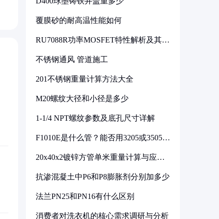
D400球墨铸铁井盖重多少
覆膜砂的耐高温性能如何
RU7088R功率MOSFET特性解析及其在
可调电源设计中的实践
不锈钢通风 管道施工
201不锈钢重量计算方法大全
M20螺纹大径和小径是多少
1-1/4 NPT螺纹参数及底孔尺寸详解
F1010E是什么管？能否用3205或3505代
换
20x40x2镀锌方管单米重量计算与应用
分析
抗渗混凝土中P6和P8膨胀剂分别加多少
法兰PN25和PN16有什么区别
消费者对洗衣机的核心需求调研与分析