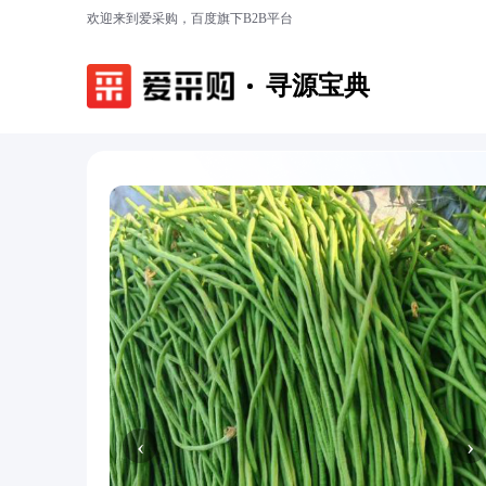
欢迎来到爱采购，百度旗下B2B平台
寻源宝典
‹
›