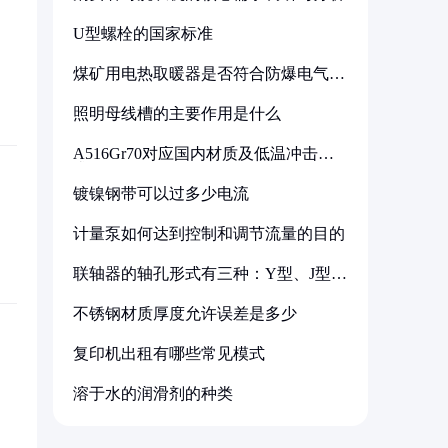
U型螺栓的国家标准
煤矿用电热取暖器是否符合防爆电气设
备标准
照明母线槽的主要作用是什么
A516Gr70对应国内材质及低温冲击要
求解析
镀镍钢带可以过多少电流
计量泵如何达到控制和调节流量的目的
联轴器的轴孔形式有三种：Y型、J型、
Z型
不锈钢材质厚度允许误差是多少
复印机出租有哪些常见模式
溶于水的润滑剂的种类