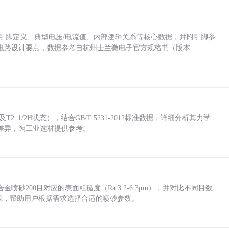
括各引脚定义、典型电压/电流值、内部逻辑关系等核心数据，并附引脚参
电路设计要点，数据参考自杭州士兰微电子官方规格书（版本
_1/2H状态），结合GB/T 5231-2012标准数据，详细分析其力学
差异，为工业选材提供参考。
砂200目对应的表面粗糙度（Ra 3.2-6.3μm），并对比不同目数
业实践，帮助用户根据需求选择合适的喷砂参数。