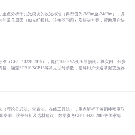
点分析千兆光模块的收光标准（典型值为-3dBm至-24dBm），并
常的常见原因（如光纤损耗、连接器问题）及解决方案，帮助用户快
/T 10228-2015），提供1000kVA变压器损耗计算实例，分步
，涵盖SCB10/SCB13等常见型号参数，指导用户快速掌握变压器
法（理论公式法、查表法、在线工具法），重点解析了黄铜棒密度取
计算案例、误差分析及选材建议，数据参考GB/T 4423-2007等国家标