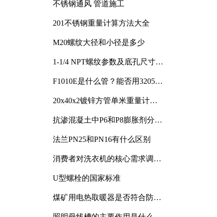
不锈钢通风 管道施工
201不锈钢重量计算方法大全
M20螺纹大径和小径是多少
1-1/4 NPT螺纹参数及底孔尺寸详
解
F1010E是什么管？能否用3205或
3505代换
20x40x2镀锌方管单米重量计算
与应用分析
抗渗混凝土中P6和P8膨胀剂分别
加多少
法兰PN25和PN16有什么区别
消费者对洗衣机的核心需求调研
与分析
U型螺栓的国家标准
煤矿用电热取暖器是否符合防爆
电气设备标准
照明母线槽的主要作用是什么