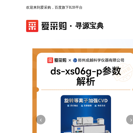
欢迎来到爱采购，百度旗下B2B平台
寻源宝典
‹
›