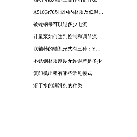
A516Gr70对应国内材质及低温冲
击要求解析
镀镍钢带可以过多少电流
计量泵如何达到控制和调节流量
的目的
联轴器的轴孔形式有三种：Y
型、J型、Z型
不锈钢材质厚度允许误差是多少
复印机出租有哪些常见模式
溶于水的润滑剂的种类