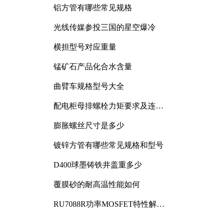
铝方管有哪些常见规格
光线传媒参投三国的星空爆冷
横担型号对应重量
锰矿石产品化合水含量
曲臂车规格型号大全
配电柜母排螺栓力矩要求及连接
规范详解
膨胀螺丝尺寸是多少
镀锌方管有哪些常见规格和型号
D400球墨铸铁井盖重多少
覆膜砂的耐高温性能如何
RU7088R功率MOSFET特性解析
及其在可调电源设计中的实践