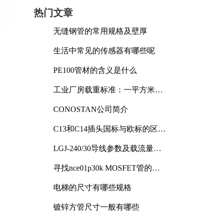
热门文章
无缝钢管的常用规格及壁厚
生活中常见的传感器有哪些呢
PE100管材的含义是什么
工业厂房载重标准：一平方米能
承受多少公斤
CONOSTAN公司简介
C13和C14插头国标与欧标的区别
及其标准解析
LGJ-240/30导线参数及载流量解
析
寻找nce01p30k MOSFET管的合
适替代型号
电梯的尺寸有哪些规格
镀锌方管尺寸一般有哪些