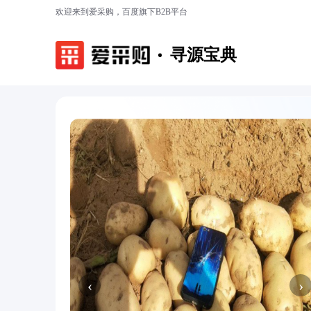
欢迎来到爱采购，百度旗下B2B平台
寻源宝典
‹
›