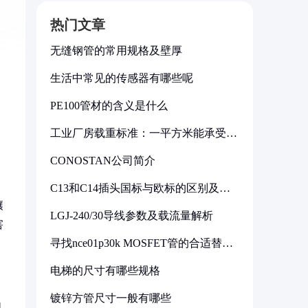
热门文章
无缝钢管的常用规格及壁厚
生活中常见的传感器有哪些呢
PE100管材的含义是什么
工业厂房载重标准：一平方米能承受多
少公斤
CONOSTAN公司简介
C13和C14插头国标与欧标的区别及其
标准解析
壤
LGJ-240/30导线参数及载流量解析
害
寻找nce01p30k MOSFET管的合适替代
型号
电梯的尺寸有哪些规格
镀锌方管尺寸一般有哪些
机