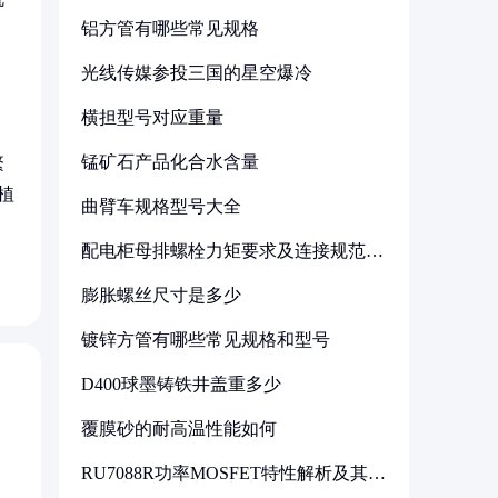
铝方管有哪些常见规格
光线传媒参投三国的星空爆冷
横担型号对应重量
锰矿石产品化合水含量
繁
植
曲臂车规格型号大全
配电柜母排螺栓力矩要求及连接规范详
解
膨胀螺丝尺寸是多少
镀锌方管有哪些常见规格和型号
D400球墨铸铁井盖重多少
覆膜砂的耐高温性能如何
RU7088R功率MOSFET特性解析及其在
可调电源设计中的实践