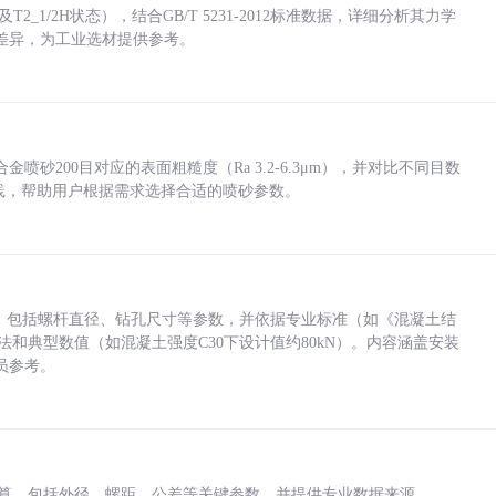
_1/2H状态），结合GB/T 5231-2012标准数据，详细分析其力学
差异，为工业选材提供参考。
砂200目对应的表面粗糙度（Ra 3.2-6.3μm），并对比不同目数
业实践，帮助用户根据需求选择合适的喷砂参数。
力，包括螺杆直径、钻孔尺寸等参数，并依据专业标准（如《混凝土结
方法和典型数值（如混凝土强度C30下设计值约80kN）。内容涵盖安装
员参考。
底孔计算，包括外径、螺距、公差等关键参数，并提供专业数据来源