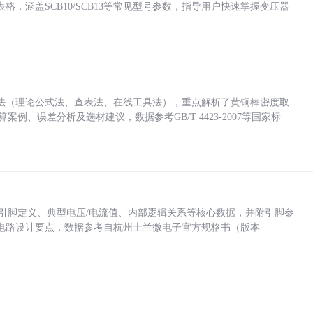
，涵盖SCB10/SCB13等常见型号参数，指导用户快速掌握变压器
法（理论公式法、查表法、在线工具法），重点解析了黄铜棒密度取
计算案例、误差分析及选材建议，数据参考GB/T 4423-2007等国家标
括各引脚定义、典型电压/电流值、内部逻辑关系等核心数据，并附引脚参
电路设计要点，数据参考自杭州士兰微电子官方规格书（版本