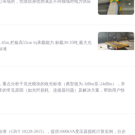
心等场所，凭借自身优势满足不同领域对电力供应
5m,栏板高55cm b)承载能力:标载30-35吨,最大允
标准
点分析千兆光模块的收光标准（典型值为-3dBm至-24dBm），并
常的常见原因（如光纤损耗、连接器问题）及解决方案，帮助用户快
/T 10228-2015），提供1000kVA变压器损耗计算实例，分步