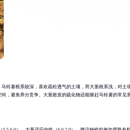
。马铃薯根系较深，喜欢疏松透气的土壤，而大葱根系浅，对土
空间，避免养分竞争。大葱散发的硫化物还能驱赶马铃薯的常见
5-6.0），大葱适应中性（6.0-7.0）。建议种植前施加腐熟有