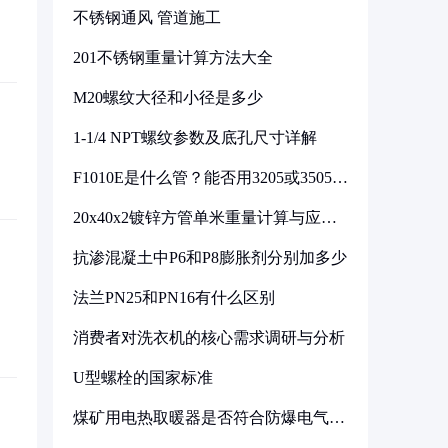
不锈钢通风 管道施工
201不锈钢重量计算方法大全
M20螺纹大径和小径是多少
1-1/4 NPT螺纹参数及底孔尺寸详解
F1010E是什么管？能否用3205或3505代
换
20x40x2镀锌方管单米重量计算与应用
分析
抗渗混凝土中P6和P8膨胀剂分别加多少
法兰PN25和PN16有什么区别
消费者对洗衣机的核心需求调研与分析
U型螺栓的国家标准
煤矿用电热取暖器是否符合防爆电气设
备标准