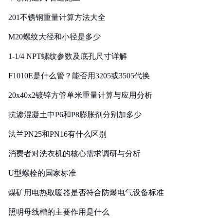
201不锈钢重量计算方法大全
M20螺纹大径和小径是多少
1-1/4 NPT螺纹参数及底孔尺寸详解
F1010E是什么管？能否用3205或3505代换
20x40x2镀锌方管单米重量计算与应用分析
抗渗混凝土中P6和P8膨胀剂分别加多少
法兰PN25和PN16有什么区别
消费者对洗衣机的核心需求调研与分析
U型螺栓的国家标准
煤矿用电热取暖器是否符合防爆电气设备标准
照明母线槽的主要作用是什么