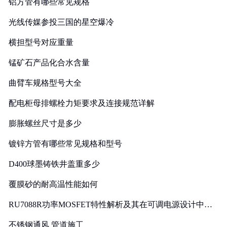
铝方管有哪些常见规格
光线传媒参投三国的星空爆冷
横担型号对应重量
锰矿石产品化合水含量
曲臂车规格型号大全
配电柜母排螺栓力矩要求及连接规范详解
膨胀螺丝尺寸是多少
镀锌方管有哪些常见规格和型号
D400球墨铸铁井盖重多少
覆膜砂的耐高温性能如何
RU7088R功率MOSFET特性解析及其在可调电源设计中的
实践
不锈钢通风 管道施工