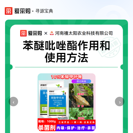
寻源宝典
‹
›