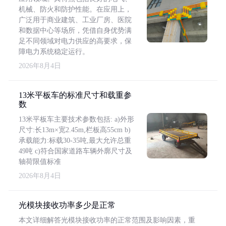
机械、防火和防护性能。在应用上，
广泛用于商业建筑、工业厂房、医院
和数据中心等场所，凭借自身优势满
足不同领域对电力供应的高要求，保
障电力系统稳定运行。
2026年8月4日
13米平板车的标准尺寸和载重参
数
13米平板车主要技术参数包括: a)外形
尺寸:长13m×宽2.45m,栏板高55cm b)
承载能力:标载30-35吨,最大允许总重
49吨 c)符合国家道路车辆外廓尺寸及
轴荷限值标准
2026年8月4日
光模块接收功率多少是正常
本文详细解答光模块接收功率的正常范围及影响因素，重