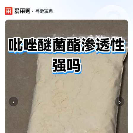
寻源宝典
‹
›