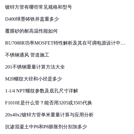
镀锌方管有哪些常见规格和型号
D400球墨铸铁井盖重多少
覆膜砂的耐高温性能如何
RU7088R功率MOSFET特性解析及其在可调电源设计中的
实践
不锈钢通风 管道施工
201不锈钢重量计算方法大全
M20螺纹大径和小径是多少
1-1/4 NPT螺纹参数及底孔尺寸详解
F1010E是什么管？能否用3205或3505代换
20x40x2镀锌方管单米重量计算与应用分析
抗渗混凝土中P6和P8膨胀剂分别加多少