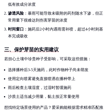
低有效成分浓度
渗透风险
：暴雨可能导致未吸附的药剂随水下渗，但正
常用量下很难达到伤害芽苗的浓度
时间窗口
：施药后2小时内遇雨需补喷，超过4小时则基
本完成吸收
三、保护芽苗的实用建议
若担心土壤中珍贵种子受影响，可采取这些措施：
选择播种后3-5天施药，此时作物种子尚未萌发
使用定向喷雾避免直接喷洒在播种带上
雨后检查土壤湿度，过湿时暂缓施药
沙质土适当减少用量，黏土按正常量使用
想找特定场景使用的产品？爱采购能根据需求精准匹配推