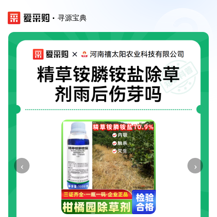
寻源宝典
‹
›