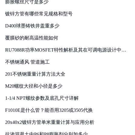
膨胀螺丝尺寸是多少
镀锌方管有哪些常见规格和型号
D400球墨铸铁井盖重多少
覆膜砂的耐高温性能如何
RU7088R功率MOSFET特性解析及其在可调电源设计中的
实践
不锈钢通风 管道施工
201不锈钢重量计算方法大全
M20螺纹大径和小径是多少
1-1/4 NPT螺纹参数及底孔尺寸详解
F1010E是什么管？能否用3205或3505代换
20x40x2镀锌方管单米重量计算与应用分析
抗渗混凝土中P6和P8膨胀剂分别加多少