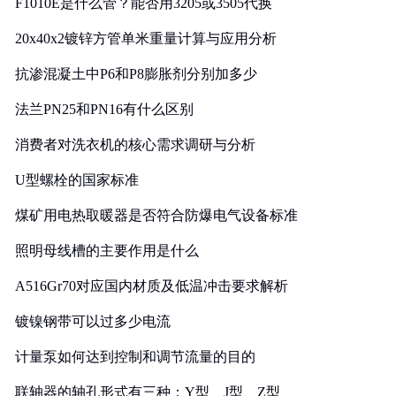
F1010E是什么管？能否用3205或3505代换
20x40x2镀锌方管单米重量计算与应用分析
抗渗混凝土中P6和P8膨胀剂分别加多少
法兰PN25和PN16有什么区别
消费者对洗衣机的核心需求调研与分析
U型螺栓的国家标准
煤矿用电热取暖器是否符合防爆电气设备标准
照明母线槽的主要作用是什么
A516Gr70对应国内材质及低温冲击要求解析
镀镍钢带可以过多少电流
计量泵如何达到控制和调节流量的目的
联轴器的轴孔形式有三种：Y型、J型、Z型