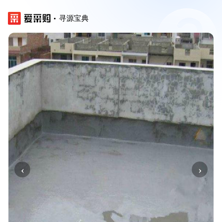
寻源宝典
‹
›