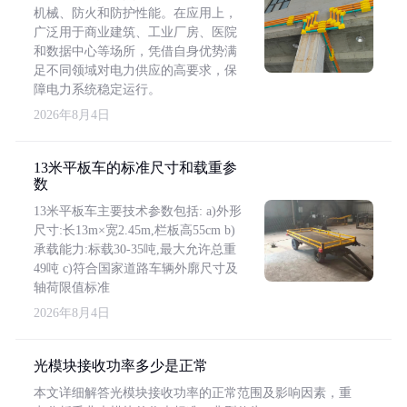
机械、防火和防护性能。在应用上，
广泛用于商业建筑、工业厂房、医院
和数据中心等场所，凭借自身优势满
足不同领域对电力供应的高要求，保
障电力系统稳定运行。
2026年8月4日
13米平板车的标准尺寸和载重参
数
13米平板车主要技术参数包括: a)外形
尺寸:长13m×宽2.45m,栏板高55cm b)
承载能力:标载30-35吨,最大允许总重
49吨 c)符合国家道路车辆外廓尺寸及
轴荷限值标准
2026年8月4日
光模块接收功率多少是正常
本文详细解答光模块接收功率的正常范围及影响因素，重