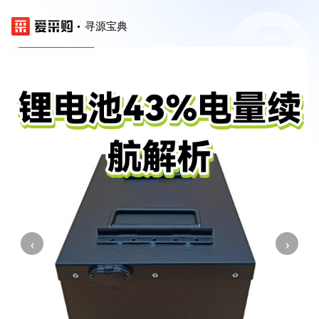
寻源宝典
‹
›