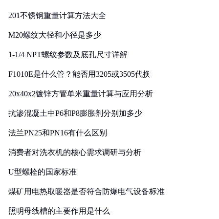
201不锈钢重量计算方法大全
M20螺纹大径和小径是多少
1-1/4 NPT螺纹参数及底孔尺寸详解
F1010E是什么管？能否用3205或3505代换
20x40x2镀锌方管单米重量计算与应用分析
抗渗混凝土中P6和P8膨胀剂分别加多少
法兰PN25和PN16有什么区别
消费者对洗衣机的核心需求调研与分析
U型螺栓的国家标准
煤矿用电热取暖器是否符合防爆电气设备标准
照明母线槽的主要作用是什么