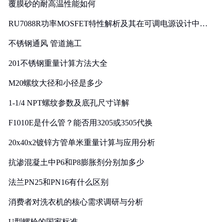
覆膜砂的耐高温性能如何
RU7088R功率MOSFET特性解析及其在可调电源设计中的
实践
不锈钢通风 管道施工
201不锈钢重量计算方法大全
M20螺纹大径和小径是多少
1-1/4 NPT螺纹参数及底孔尺寸详解
F1010E是什么管？能否用3205或3505代换
20x40x2镀锌方管单米重量计算与应用分析
抗渗混凝土中P6和P8膨胀剂分别加多少
法兰PN25和PN16有什么区别
消费者对洗衣机的核心需求调研与分析
U型螺栓的国家标准