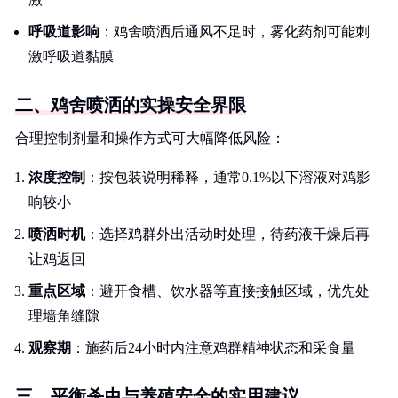
呼吸道影响
：鸡舍喷洒后通风不足时，雾化药剂可能刺
激呼吸道黏膜
二、鸡舍喷洒的实操安全界限
合理控制剂量和操作方式可大幅降低风险：
浓度控制
：按包装说明稀释，通常0.1%以下溶液对鸡影
响较小
喷洒时机
：选择鸡群外出活动时处理，待药液干燥后再
让鸡返回
重点区域
：避开食槽、饮水器等直接接触区域，优先处
理墙角缝隙
观察期
：施药后24小时内注意鸡群精神状态和采食量
三、平衡杀虫与养殖安全的实用建议