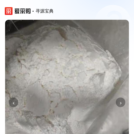
寻源宝典
‹
›