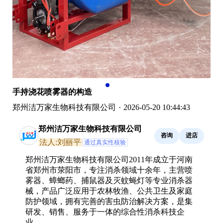
手持浇花喷雾器的构造
郑州洁万家生物科技有限公司
·
2026-05-20 10:44:43
郑州洁万家生物科技有限公司
咨询
进店
法人:刘丽平
通过真实性核验
郑州洁万家生物科技有限公司2011年成立于河南
省郑州市荥阳市，专注消杀领域十余年，主营喷
雾器、蟑螂药、捕鼠器及灭蚊蝇灯等专业消杀器
械，产品广泛应用于农林牧渔、公共卫生及家庭
防护领域，拥有完善的害虫防治解决方案，是集
研发、销售、服务于一体的综合性消杀科技企
业。