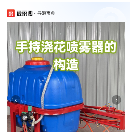
寻源宝典
‹
›