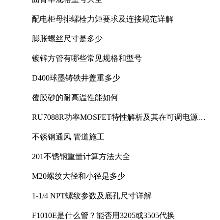
配电柜母排螺栓力矩要求及连接规范详解
膨胀螺丝尺寸是多少
镀锌方管有哪些常见规格和型号
D400球墨铸铁井盖重多少
覆膜砂的耐高温性能如何
RU7088R功率MOSFET特性解析及其在可调电源设
计中的实践
不锈钢通风 管道施工
201不锈钢重量计算方法大全
M20螺纹大径和小径是多少
1-1/4 NPT螺纹参数及底孔尺寸详解
F1010E是什么管？能否用3205或3505代换