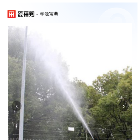
寻源宝典
‹
›