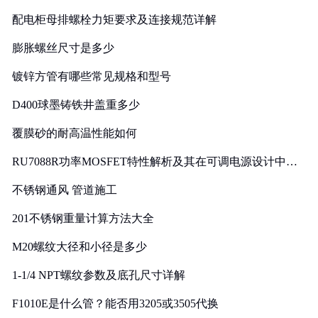
配电柜母排螺栓力矩要求及连接规范详解
膨胀螺丝尺寸是多少
镀锌方管有哪些常见规格和型号
D400球墨铸铁井盖重多少
覆膜砂的耐高温性能如何
RU7088R功率MOSFET特性解析及其在可调电源设计中的
实践
不锈钢通风 管道施工
201不锈钢重量计算方法大全
M20螺纹大径和小径是多少
1-1/4 NPT螺纹参数及底孔尺寸详解
F1010E是什么管？能否用3205或3505代换