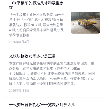
13米平板车的标准尺寸和载重参
数
13米平板车主要技术参数包括: a)外形
尺寸:长13m×宽2.45m,栏板高55cm b)
承载能力:标载30-35吨,最大允许总重
49吨 c)符合国家道路车辆外廓尺寸及
轴荷限值标准
2026年8月4日
光模块接收功率多少是正常
本文详细解答光模块接收功率的正常范围及影响因素，重
点分析千兆光模块的收光标准（典型值为-3dBm
至-24dBm），并提供不同速率光模块的参考值表格。同时
解释功率异常的常见原因（如光纤损耗、连接器问题）及
解决方案，帮助用户快速判断网络性能问题。
2026年8月4日
干式变压器损耗标准一览表及计算方法