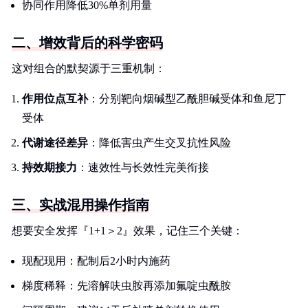
协同作用降低30%单剂用量
二、增效背后的科学密码
这对组合的默契源于三重机制：
作用位点互补
：分别靶向烟碱型乙酰胆碱受体和鱼尼丁
受体
代谢途径差异
：降低害虫产生交叉抗性风险
持效期接力
：速效性与长效性完美衔接
三、实战混用操作指南
想要安全发挥『1+1＞2』效果，记住三个关键：
现配现用：配制后2小时内施药
梯度稀释：先溶解呋虫胺再添加氟啶虫酰胺