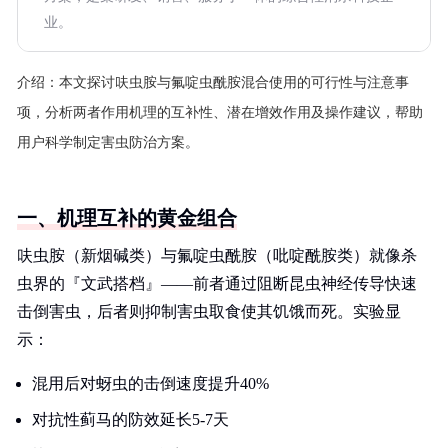
业。
介绍：
本文探讨呋虫胺与氟啶虫酰胺混合使用的可行性与注意事
项，分析两者作用机理的互补性、潜在增效作用及操作建议，帮助
用户科学制定害虫防治方案。
一、机理互补的黄金组合
呋虫胺（新烟碱类）与氟啶虫酰胺（吡啶酰胺类）就像杀
虫界的『文武搭档』——前者通过阻断昆虫神经传导快速
击倒害虫，后者则抑制害虫取食使其饥饿而死。实验显
示：
混用后对蚜虫的击倒速度提升40%
对抗性蓟马的防效延长5-7天