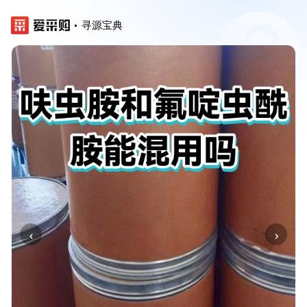
寻源宝典
‹
›