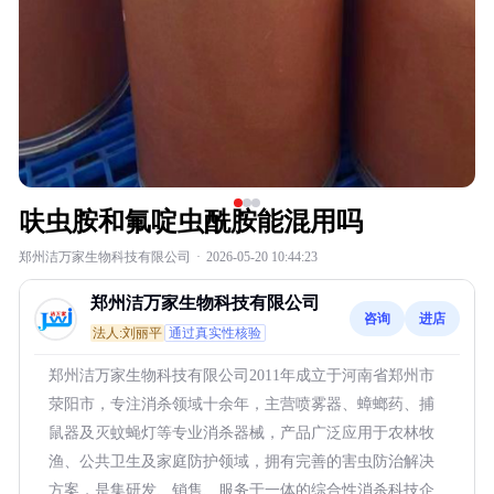
呋虫胺和氟啶虫酰胺能混用吗
郑州洁万家生物科技有限公司
·
2026-05-20 10:44:23
郑州洁万家生物科技有限公司
咨询
进店
法人:刘丽平
通过真实性核验
郑州洁万家生物科技有限公司2011年成立于河南省郑州市
荥阳市，专注消杀领域十余年，主营喷雾器、蟑螂药、捕
鼠器及灭蚊蝇灯等专业消杀器械，产品广泛应用于农林牧
渔、公共卫生及家庭防护领域，拥有完善的害虫防治解决
方案，是集研发、销售、服务于一体的综合性消杀科技企