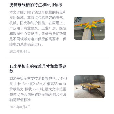
浇筑母线槽的特点和应用领域
本文详细介绍了浇筑母线槽的特点和
应用领域。其特点包括良好的电气、
机械、防火和防护性能。在应用上，
广泛用于商业建筑、工业厂房、医院
和数据中心等场所，凭借自身优势满
足不同领域对电力供应的高要求，保
障电力系统稳定运行。
2026年8月4日
13米平板车的标准尺寸和载重参
数
13米平板车主要技术参数包括: a)外形
尺寸:长13m×宽2.45m,栏板高55cm b)
承载能力:标载30-35吨,最大允许总重
49吨 c)符合国家道路车辆外廓尺寸及
轴荷限值标准
2026年8月4日