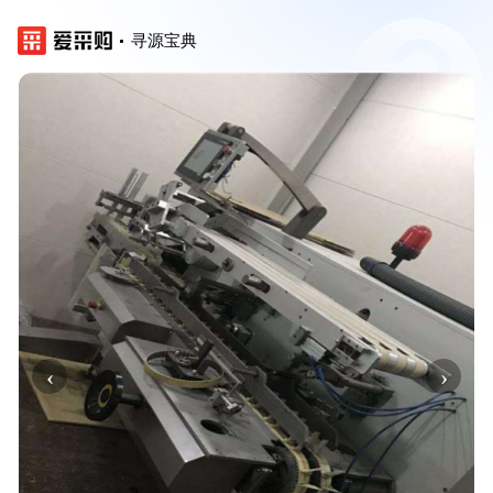
寻源宝典
‹
›