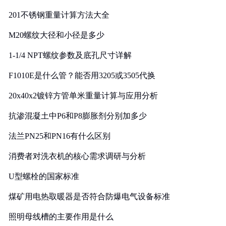
201不锈钢重量计算方法大全
M20螺纹大径和小径是多少
1-1/4 NPT螺纹参数及底孔尺寸详解
F1010E是什么管？能否用3205或3505代换
20x40x2镀锌方管单米重量计算与应用分析
抗渗混凝土中P6和P8膨胀剂分别加多少
法兰PN25和PN16有什么区别
消费者对洗衣机的核心需求调研与分析
U型螺栓的国家标准
煤矿用电热取暖器是否符合防爆电气设备标准
照明母线槽的主要作用是什么