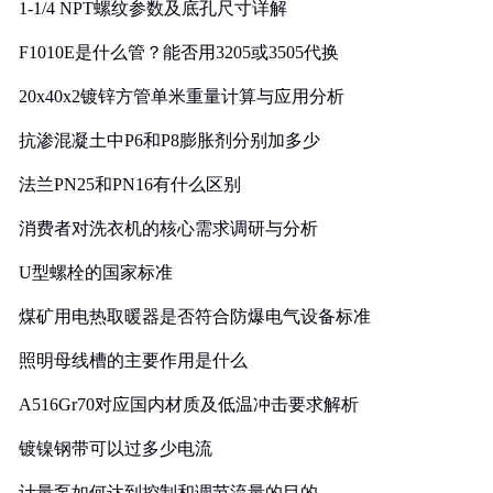
1-1/4 NPT螺纹参数及底孔尺寸详解
F1010E是什么管？能否用3205或3505代换
20x40x2镀锌方管单米重量计算与应用分析
抗渗混凝土中P6和P8膨胀剂分别加多少
法兰PN25和PN16有什么区别
消费者对洗衣机的核心需求调研与分析
U型螺栓的国家标准
煤矿用电热取暖器是否符合防爆电气设备标准
照明母线槽的主要作用是什么
A516Gr70对应国内材质及低温冲击要求解析
镀镍钢带可以过多少电流
计量泵如何达到控制和调节流量的目的