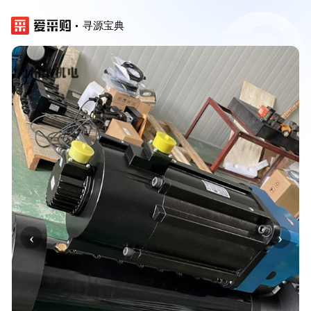
寻源宝典
‹
›