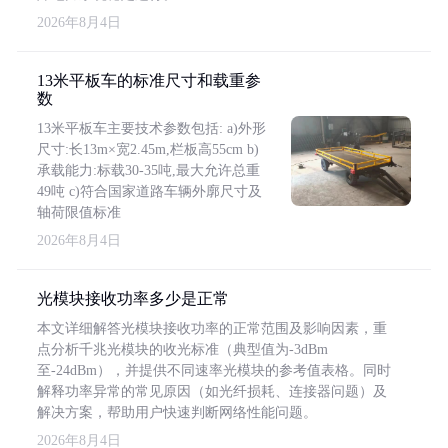
2026年8月4日
13米平板车的标准尺寸和载重参
数
13米平板车主要技术参数包括: a)外形
尺寸:长13m×宽2.45m,栏板高55cm b)
承载能力:标载30-35吨,最大允许总重
49吨 c)符合国家道路车辆外廓尺寸及
轴荷限值标准
2026年8月4日
光模块接收功率多少是正常
本文详细解答光模块接收功率的正常范围及影响因素，重
点分析千兆光模块的收光标准（典型值为-3dBm
至-24dBm），并提供不同速率光模块的参考值表格。同时
解释功率异常的常见原因（如光纤损耗、连接器问题）及
解决方案，帮助用户快速判断网络性能问题。
2026年8月4日