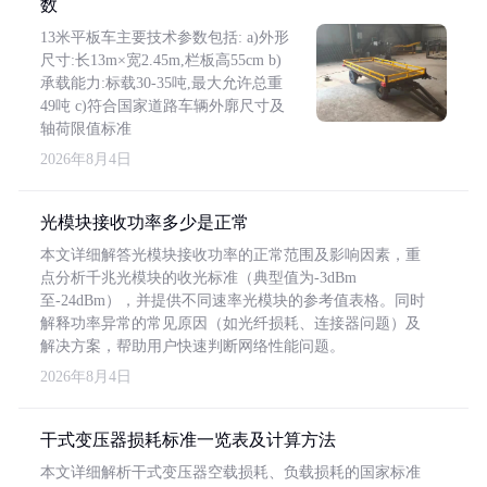
数
13米平板车主要技术参数包括: a)外形
尺寸:长13m×宽2.45m,栏板高55cm b)
承载能力:标载30-35吨,最大允许总重
49吨 c)符合国家道路车辆外廓尺寸及
轴荷限值标准
2026年8月4日
光模块接收功率多少是正常
本文详细解答光模块接收功率的正常范围及影响因素，重
点分析千兆光模块的收光标准（典型值为-3dBm
至-24dBm），并提供不同速率光模块的参考值表格。同时
解释功率异常的常见原因（如光纤损耗、连接器问题）及
解决方案，帮助用户快速判断网络性能问题。
2026年8月4日
干式变压器损耗标准一览表及计算方法
本文详细解析干式变压器空载损耗、负载损耗的国家标准