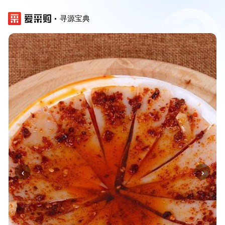
寻源宝典
‹
›