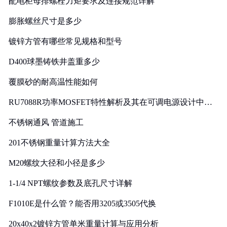
配电柜母排螺栓力矩要求及连接规范详解
膨胀螺丝尺寸是多少
镀锌方管有哪些常见规格和型号
D400球墨铸铁井盖重多少
覆膜砂的耐高温性能如何
RU7088R功率MOSFET特性解析及其在可调电源设计中的
实践
不锈钢通风 管道施工
201不锈钢重量计算方法大全
M20螺纹大径和小径是多少
1-1/4 NPT螺纹参数及底孔尺寸详解
F1010E是什么管？能否用3205或3505代换
20x40x2镀锌方管单米重量计算与应用分析