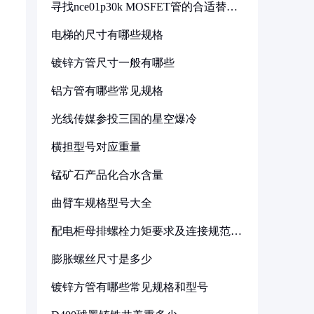
寻找nce01p30k MOSFET管的合适替代
型号
电梯的尺寸有哪些规格
镀锌方管尺寸一般有哪些
铝方管有哪些常见规格
光线传媒参投三国的星空爆冷
横担型号对应重量
锰矿石产品化合水含量
曲臂车规格型号大全
配电柜母排螺栓力矩要求及连接规范详
解
膨胀螺丝尺寸是多少
镀锌方管有哪些常见规格和型号