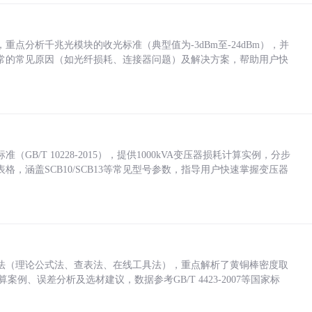
点分析千兆光模块的收光标准（典型值为-3dBm至-24dBm），并
常的常见原因（如光纤损耗、连接器问题）及解决方案，帮助用户快
/T 10228-2015），提供1000kVA变压器损耗计算实例，分步
，涵盖SCB10/SCB13等常见型号参数，指导用户快速掌握变压器
法（理论公式法、查表法、在线工具法），重点解析了黄铜棒密度取
计算案例、误差分析及选材建议，数据参考GB/T 4423-2007等国家标