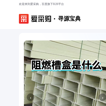
欢迎来到爱采购，百度旗下B2B平台
寻源宝典
‹
›