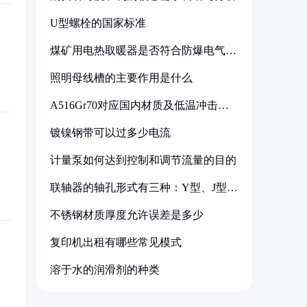
U型螺栓的国家标准
煤矿用电热取暖器是否符合防爆电气设
备标准
照明母线槽的主要作用是什么
A516Gr70对应国内材质及低温冲击要
求解析
镀镍钢带可以过多少电流
计量泵如何达到控制和调节流量的目的
联轴器的轴孔形式有三种：Y型、J型、
Z型
不锈钢材质厚度允许误差是多少
复印机出租有哪些常见模式
溶于水的润滑剂的种类