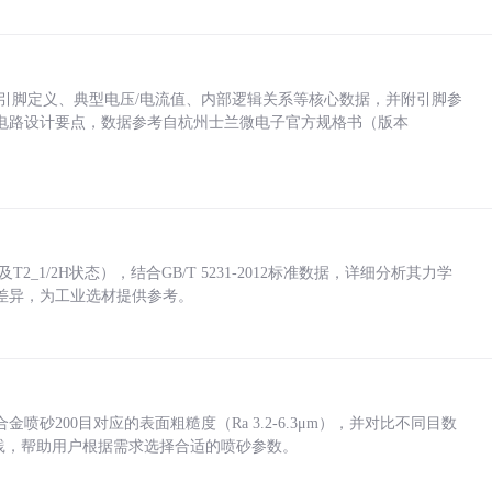
括各引脚定义、典型电压/电流值、内部逻辑关系等核心数据，并附引脚参
电路设计要点，数据参考自杭州士兰微电子官方规格书（版本
_1/2H状态），结合GB/T 5231-2012标准数据，详细分析其力学
差异，为工业选材提供参考。
砂200目对应的表面粗糙度（Ra 3.2-6.3μm），并对比不同目数
业实践，帮助用户根据需求选择合适的喷砂参数。