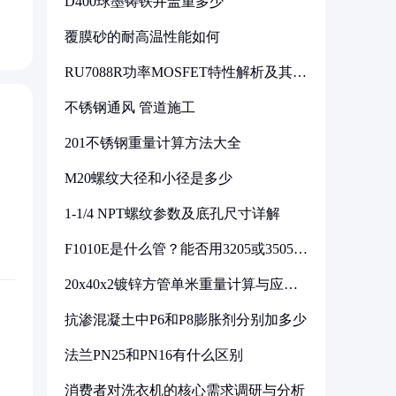
D400球墨铸铁井盖重多少
覆膜砂的耐高温性能如何
RU7088R功率MOSFET特性解析及其在
可调电源设计中的实践
不锈钢通风 管道施工
201不锈钢重量计算方法大全
M20螺纹大径和小径是多少
1-1/4 NPT螺纹参数及底孔尺寸详解
F1010E是什么管？能否用3205或3505代
换
20x40x2镀锌方管单米重量计算与应用
分析
抗渗混凝土中P6和P8膨胀剂分别加多少
法兰PN25和PN16有什么区别
消费者对洗衣机的核心需求调研与分析