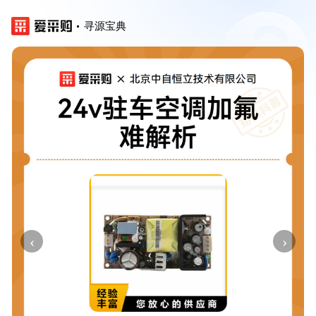
寻源宝典
‹
›