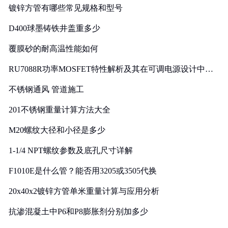
镀锌方管有哪些常见规格和型号
D400球墨铸铁井盖重多少
覆膜砂的耐高温性能如何
RU7088R功率MOSFET特性解析及其在可调电源设计中的
实践
不锈钢通风 管道施工
201不锈钢重量计算方法大全
M20螺纹大径和小径是多少
1-1/4 NPT螺纹参数及底孔尺寸详解
F1010E是什么管？能否用3205或3505代换
20x40x2镀锌方管单米重量计算与应用分析
抗渗混凝土中P6和P8膨胀剂分别加多少