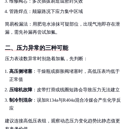
维修阀芯：多次插拔易造成密封失效
管路焊点：颠簸路况下应力集中区域
简易检漏法：用肥皂水涂抹可疑部位，出现气泡即存在泄
漏，需先补漏再尝试加氟。
二、压力异常的三种可能
压力表读数异常时别急着加氟，先判断：
高压侧堵塞
：干燥瓶或膨胀阀堵塞时，高低压表均低于
正常值
压缩机故障
：皮带打滑或线圈短路会导致压力无法建立
制冷剂混杂
：误加R134a与R404a混合冷媒会产生化学反
应
建议连接高低压表组，观察动态压力变化趋势比静态值更
有参考价值。