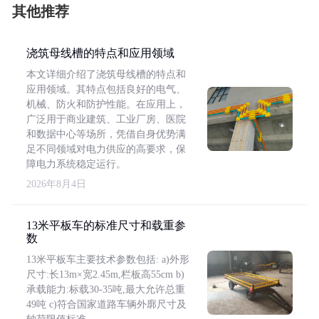
其他推荐
浇筑母线槽的特点和应用领域
本文详细介绍了浇筑母线槽的特点和
应用领域。其特点包括良好的电气、
机械、防火和防护性能。在应用上，
广泛用于商业建筑、工业厂房、医院
和数据中心等场所，凭借自身优势满
足不同领域对电力供应的高要求，保
障电力系统稳定运行。
2026年8月4日
13米平板车的标准尺寸和载重参
数
13米平板车主要技术参数包括: a)外形
尺寸:长13m×宽2.45m,栏板高55cm b)
承载能力:标载30-35吨,最大允许总重
49吨 c)符合国家道路车辆外廓尺寸及