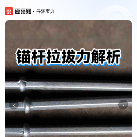
寻源宝典
‹
›