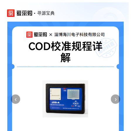
寻源宝典
‹
›