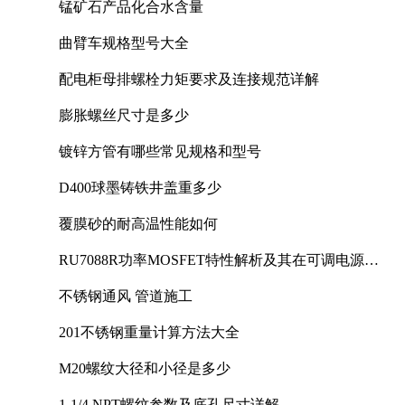
锰矿石产品化合水含量
曲臂车规格型号大全
配电柜母排螺栓力矩要求及连接规范详解
膨胀螺丝尺寸是多少
镀锌方管有哪些常见规格和型号
D400球墨铸铁井盖重多少
覆膜砂的耐高温性能如何
RU7088R功率MOSFET特性解析及其在可调电源设
计中的实践
不锈钢通风 管道施工
201不锈钢重量计算方法大全
M20螺纹大径和小径是多少
1-1/4 NPT螺纹参数及底孔尺寸详解