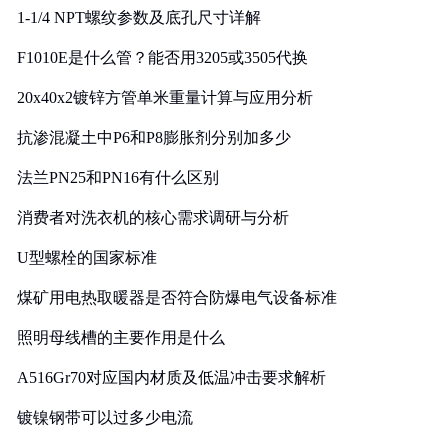
1-1/4 NPT螺纹参数及底孔尺寸详解
F1010E是什么管？能否用3205或3505代换
20x40x2镀锌方管单米重量计算与应用分析
抗渗混凝土中P6和P8膨胀剂分别加多少
法兰PN25和PN16有什么区别
消费者对洗衣机的核心需求调研与分析
U型螺栓的国家标准
煤矿用电热取暖器是否符合防爆电气设备标准
照明母线槽的主要作用是什么
A516Gr70对应国内材质及低温冲击要求解析
镀镍钢带可以过多少电流