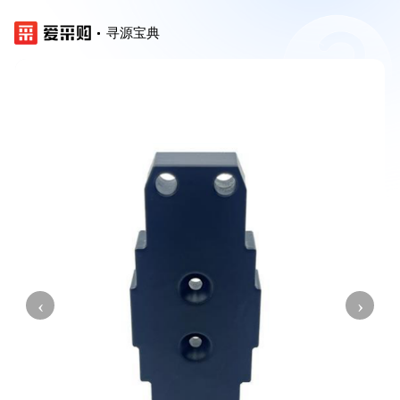
寻源宝典
‹
›