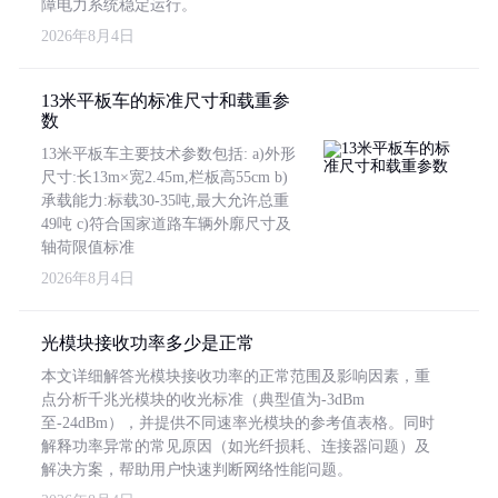
障电力系统稳定运行。
2026年8月4日
13米平板车的标准尺寸和载重参
数
13米平板车主要技术参数包括: a)外形
尺寸:长13m×宽2.45m,栏板高55cm b)
承载能力:标载30-35吨,最大允许总重
49吨 c)符合国家道路车辆外廓尺寸及
轴荷限值标准
2026年8月4日
光模块接收功率多少是正常
本文详细解答光模块接收功率的正常范围及影响因素，重
点分析千兆光模块的收光标准（典型值为-3dBm
至-24dBm），并提供不同速率光模块的参考值表格。同时
解释功率异常的常见原因（如光纤损耗、连接器问题）及
解决方案，帮助用户快速判断网络性能问题。