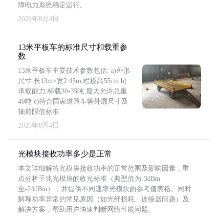
障电力系统稳定运行。
2026年8月4日
13米平板车的标准尺寸和载重参
数
13米平板车主要技术参数包括: a)外形
尺寸:长13m×宽2.45m,栏板高55cm b)
承载能力:标载30-35吨,最大允许总重
49吨 c)符合国家道路车辆外廓尺寸及
轴荷限值标准
2026年8月4日
光模块接收功率多少是正常
本文详细解答光模块接收功率的正常范围及影响因素，重
点分析千兆光模块的收光标准（典型值为-3dBm
至-24dBm），并提供不同速率光模块的参考值表格。同时
解释功率异常的常见原因（如光纤损耗、连接器问题）及
解决方案，帮助用户快速判断网络性能问题。