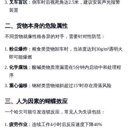
叉车盲区
：倒车时后视死角达2.5米，建议安装声光报警
装置
二、货物本身的危险属性
不同货物就像性格各异的对手，需要针对性防范：
粉尘爆炸
：粮食类货物卸车时，当浓度达到30g/m³遇明火
即可能爆燃
化学腐蚀
：酸碱类物质泄漏需在5分钟内启动中和处理程
序
重心偏移
：钢材类货物倾斜超过15°时存在滑落风险
三、人为因素的蝴蝶效应
一个哈欠可能引发连锁反应，常见人为失误包括：
疲劳作业
：连续工作4小时后反应速度下降40%