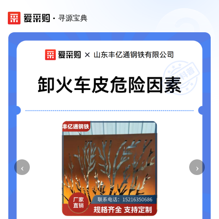
寻源宝典
‹
›