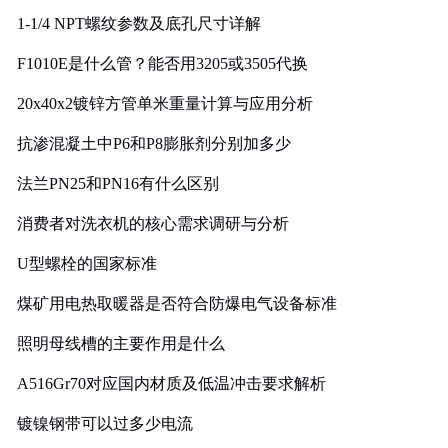
1-1/4 NPT螺纹参数及底孔尺寸详解
F1010E是什么管？能否用3205或3505代换
20x40x2镀锌方管单米重量计算与应用分析
抗渗混凝土中P6和P8膨胀剂分别加多少
法兰PN25和PN16有什么区别
消费者对洗衣机的核心需求调研与分析
U型螺栓的国家标准
煤矿用电热取暖器是否符合防爆电气设备标准
照明母线槽的主要作用是什么
A516Gr70对应国内材质及低温冲击要求解析
镀镍钢带可以过多少电流