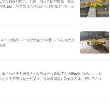
点包括良好的电气、机械、防火和防护性能。在应
心等场所，凭借自身优势满足不同领域对电力供应
5m,栏板高55cm b)承载能力:标载30-35吨,最大允
标准
点分析千兆光模块的收光标准（典型值为-3dBm至-24dBm），并
常的常见原因（如光纤损耗、连接器问题）及解决方案，帮助用户快