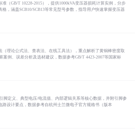
/T 10228-2015），提供1000kVA变压器损耗计算实例，分步
，涵盖SCB10/SCB13等常见型号参数，指导用户快速掌握变压器
法（理论公式法、查表法、在线工具法），重点解析了黄铜棒密度取
计算案例、误差分析及选材建议，数据参考GB/T 4423-2007等国家标
括各引脚定义、典型电压/电流值、内部逻辑关系等核心数据，并附引脚参
电路设计要点，数据参考自杭州士兰微电子官方规格书（版本