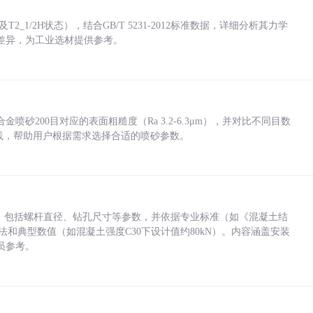
_1/2H状态），结合GB/T 5231-2012标准数据，详细分析其力学
差异，为工业选材提供参考。
砂200目对应的表面粗糙度（Ra 3.2-6.3μm），并对比不同目数
业实践，帮助用户根据需求选择合适的喷砂参数。
力，包括螺杆直径、钻孔尺寸等参数，并依据专业标准（如《混凝土结
方法和典型数值（如混凝土强度C30下设计值约80kN）。内容涵盖安装
员参考。