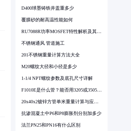
D400球墨铸铁井盖重多少
覆膜砂的耐高温性能如何
RU7088R功率MOSFET特性解析及其在
可调电源设计中的实践
不锈钢通风 管道施工
201不锈钢重量计算方法大全
M20螺纹大径和小径是多少
1-1/4 NPT螺纹参数及底孔尺寸详解
F1010E是什么管？能否用3205或3505代
换
20x40x2镀锌方管单米重量计算与应用
分析
抗渗混凝土中P6和P8膨胀剂分别加多少
法兰PN25和PN16有什么区别