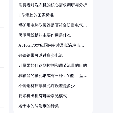
消费者对洗衣机的核心需求调研与分析
U型螺栓的国家标准
煤矿用电热取暖器是否符合防爆电气设
备标准
照明母线槽的主要作用是什么
A516Gr70对应国内材质及低温冲击要
求解析
镀镍钢带可以过多少电流
计量泵如何达到控制和调节流量的目的
联轴器的轴孔形式有三种：Y型、J型、
Z型
不锈钢材质厚度允许误差是多少
复印机出租有哪些常见模式
溶于水的润滑剂的种类