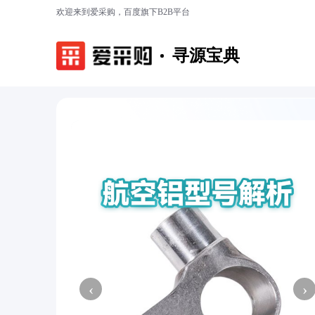
欢迎来到爱采购，百度旗下B2B平台
寻源宝典
‹
›