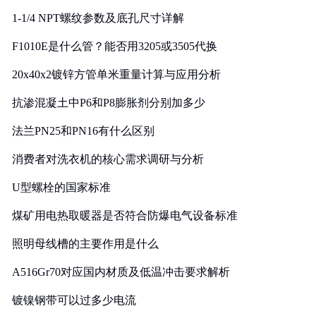
1-1/4 NPT螺纹参数及底孔尺寸详解
F1010E是什么管？能否用3205或3505代换
20x40x2镀锌方管单米重量计算与应用分析
抗渗混凝土中P6和P8膨胀剂分别加多少
法兰PN25和PN16有什么区别
消费者对洗衣机的核心需求调研与分析
U型螺栓的国家标准
煤矿用电热取暖器是否符合防爆电气设备标准
照明母线槽的主要作用是什么
A516Gr70对应国内材质及低温冲击要求解析
镀镍钢带可以过多少电流