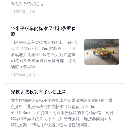
障电力系统稳定运行。
2026年8月4日
13米平板车的标准尺寸和载重参
数
13米平板车主要技术参数包括: a)外形
尺寸:长13m×宽2.45m,栏板高55cm b)
承载能力:标载30-35吨,最大允许总重
49吨 c)符合国家道路车辆外廓尺寸及
轴荷限值标准
2026年8月4日
光模块接收功率多少是正常
本文详细解答光模块接收功率的正常范围及影响因素，重
点分析千兆光模块的收光标准（典型值为-3dBm
至-24dBm），并提供不同速率光模块的参考值表格。同时
解释功率异常的常见原因（如光纤损耗、连接器问题）及
解决方案，帮助用户快速判断网络性能问题。