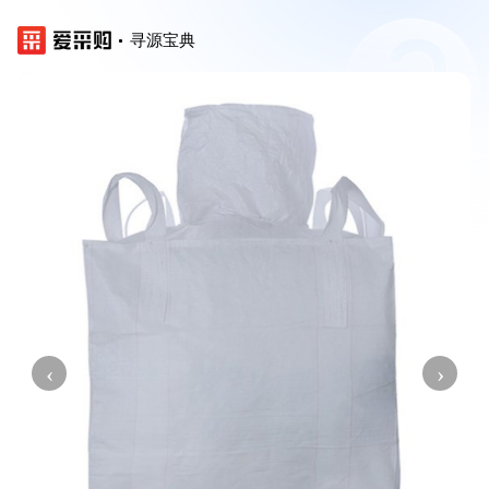
寻源宝典
‹
›