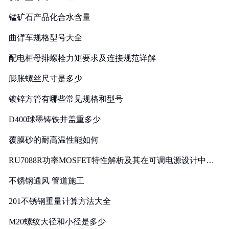
锰矿石产品化合水含量
曲臂车规格型号大全
配电柜母排螺栓力矩要求及连接规范详解
膨胀螺丝尺寸是多少
镀锌方管有哪些常见规格和型号
D400球墨铸铁井盖重多少
覆膜砂的耐高温性能如何
RU7088R功率MOSFET特性解析及其在可调电源设计中的
实践
不锈钢通风 管道施工
201不锈钢重量计算方法大全
M20螺纹大径和小径是多少