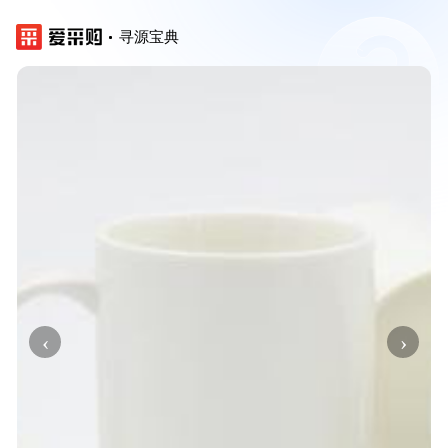
寻源宝典
‹
›