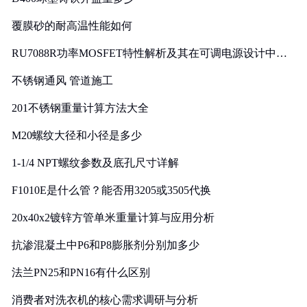
覆膜砂的耐高温性能如何
RU7088R功率MOSFET特性解析及其在可调电源设计中的
实践
不锈钢通风 管道施工
201不锈钢重量计算方法大全
M20螺纹大径和小径是多少
1-1/4 NPT螺纹参数及底孔尺寸详解
F1010E是什么管？能否用3205或3505代换
20x40x2镀锌方管单米重量计算与应用分析
抗渗混凝土中P6和P8膨胀剂分别加多少
法兰PN25和PN16有什么区别
消费者对洗衣机的核心需求调研与分析