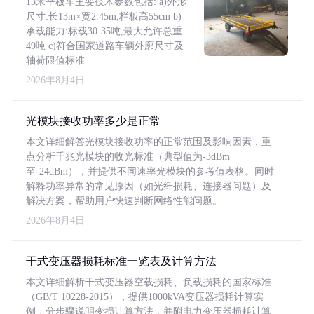
13米平板车主要技术参数包括: a)外形
尺寸:长13m×宽2.45m,栏板高55cm b)
承载能力:标载30-35吨,最大允许总重
49吨 c)符合国家道路车辆外廓尺寸及
轴荷限值标准
2026年8月4日
光模块接收功率多少是正常
本文详细解答光模块接收功率的正常范围及影响因素，重
点分析千兆光模块的收光标准（典型值为-3dBm
至-24dBm），并提供不同速率光模块的参考值表格。同时
解释功率异常的常见原因（如光纤损耗、连接器问题）及
解决方案，帮助用户快速判断网络性能问题。
2026年8月4日
干式变压器损耗标准一览表及计算方法
本文详细解析干式变压器空载损耗、负载损耗的国家标准
（GB/T 10228-2015），提供1000kVA变压器损耗计算实
例，分步骤说明变损计算方法，并附电力变压器损耗计算