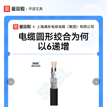
寻源宝典
‹
›