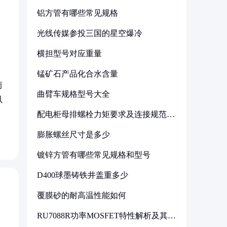
铝方管有哪些常见规格
光线传媒参投三国的星空爆冷
横担型号对应重量
锰矿石产品化合水含量
而
曲臂车规格型号大全
以
配电柜母排螺栓力矩要求及连接规范详
解
膨胀螺丝尺寸是多少
镀锌方管有哪些常见规格和型号
D400球墨铸铁井盖重多少
覆膜砂的耐高温性能如何
RU7088R功率MOSFET特性解析及其在
可调电源设计中的实践