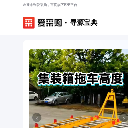
欢迎来到爱采购，百度旗下B2B平台
寻源宝典
‹
›