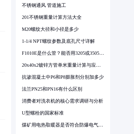
不锈钢通风 管道施工
201不锈钢重量计算方法大全
M20螺纹大径和小径是多少
1-1/4 NPT螺纹参数及底孔尺寸详解
F1010E是什么管？能否用3205或3505代
换
20x40x2镀锌方管单米重量计算与应用
分析
抗渗混凝土中P6和P8膨胀剂分别加多少
法兰PN25和PN16有什么区别
消费者对洗衣机的核心需求调研与分析
U型螺栓的国家标准
煤矿用电热取暖器是否符合防爆电气设
备标准