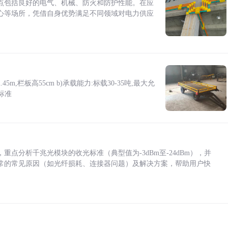
点包括良好的电气、机械、防火和防护性能。在应
心等场所，凭借自身优势满足不同领域对电力供应
5m,栏板高55cm b)承载能力:标载30-35吨,最大允
标准
点分析千兆光模块的收光标准（典型值为-3dBm至-24dBm），并
常的常见原因（如光纤损耗、连接器问题）及解决方案，帮助用户快