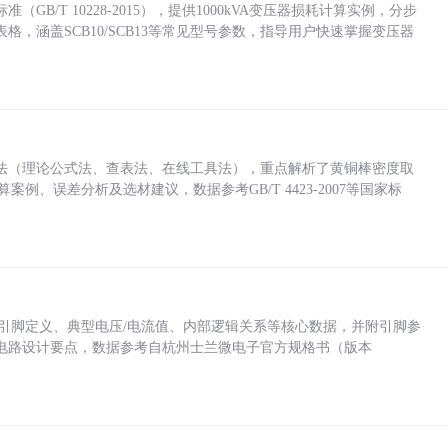
/T 10228-2015），提供1000kVA变压器损耗计算实例，分步
，涵盖SCB10/SCB13等常见型号参数，指导用户快速掌握变压器
法（理论公式法、查表法、在线工具法），重点解析了黄铜棒密度取
计算案例、误差分析及选材建议，数据参考GB/T 4423-2007等国家标
括各引脚定义、典型电压/电流值、内部逻辑关系等核心数据，并附引脚参
电路设计要点，数据参考自杭州士兰微电子官方规格书（版本