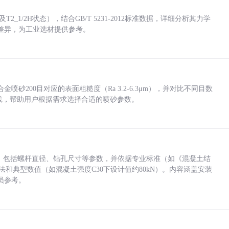
_1/2H状态），结合GB/T 5231-2012标准数据，详细分析其力学
差异，为工业选材提供参考。
砂200目对应的表面粗糙度（Ra 3.2-6.3μm），并对比不同目数
业实践，帮助用户根据需求选择合适的喷砂参数。
力，包括螺杆直径、钻孔尺寸等参数，并依据专业标准（如《混凝土结
方法和典型数值（如混凝土强度C30下设计值约80kN）。内容涵盖安装
员参考。