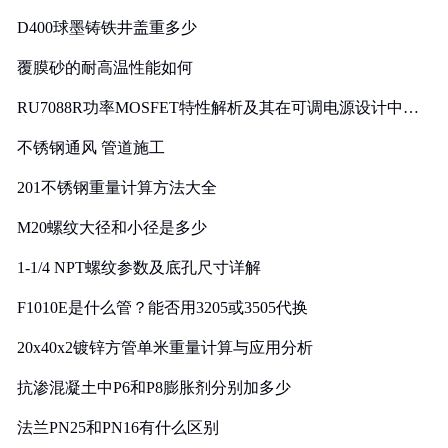
D400球墨铸铁井盖重多少
覆膜砂的耐高温性能如何
RU7088R功率MOSFET特性解析及其在可调电源设计中的
实践
不锈钢通风 管道施工
201不锈钢重量计算方法大全
M20螺纹大径和小径是多少
1-1/4 NPT螺纹参数及底孔尺寸详解
F1010E是什么管？能否用3205或3505代换
20x40x2镀锌方管单米重量计算与应用分析
抗渗混凝土中P6和P8膨胀剂分别加多少
法兰PN25和PN16有什么区别