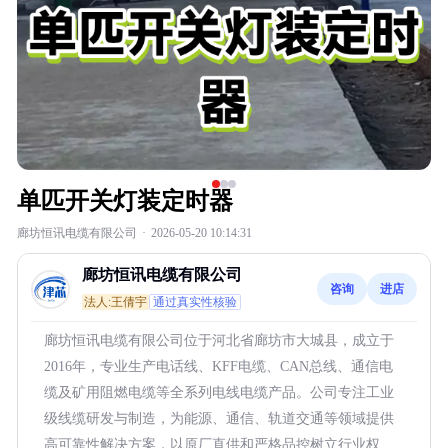
单匹开关灯装定时器
廊坊恒讯电缆有限公司
·
2026-05-20 10:14:31
廊坊恒讯电缆有限公司
咨询
进店
法人:王倩宇
通过真实性核验
廊坊恒讯电缆有限公司位于河北省廊坊市大城县，成立于
2016年，专业生产电话线、KFF电缆、CAN总线、通信电
缆及矿用阻燃电缆等全系列电线电缆产品。公司专注工业
级线缆研发与制造，为能源、通信、轨道交通等领域提供
高可靠性解决方案，以原厂直供和严格品控树立行业权