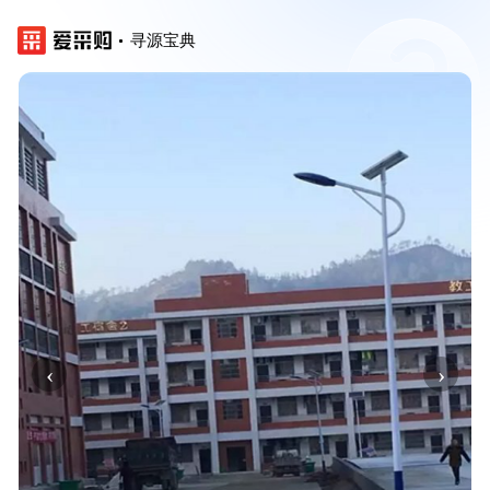
寻源宝典
‹
›