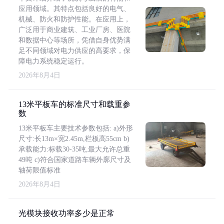
应用领域。其特点包括良好的电气、
机械、防火和防护性能。在应用上，
广泛用于商业建筑、工业厂房、医院
和数据中心等场所，凭借自身优势满
足不同领域对电力供应的高要求，保
障电力系统稳定运行。
2026年8月4日
13米平板车的标准尺寸和载重参
数
13米平板车主要技术参数包括: a)外形
尺寸:长13m×宽2.45m,栏板高55cm b)
承载能力:标载30-35吨,最大允许总重
49吨 c)符合国家道路车辆外廓尺寸及
轴荷限值标准
2026年8月4日
光模块接收功率多少是正常