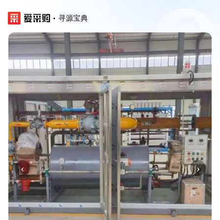
寻源宝典
‹
›