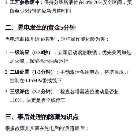
工艺参数缓冲
：保持分馏塔液位在50%-70%安全区间，预
留至少5分钟的应急调整时间
二、晃电发生的黄金5分钟
当电流曲线开始'跳舞'时，这样操作能化险为夷：
一级响应（0-30秒）
：立即启动紧急联锁，优先关闭加热
炉火嘴，保留循环油泵运行
二级处置（1-3分钟）
：手动激活备用电泵，将塔顶压力
控制在0.15MPa警戒线下
三级评估（3-5分钟）
：检查各塔器液位波动是否超
±10%，决定是否全线停车
三、事后处理的隐藏知识点
很多故障其实藏在晃电后的'后遗症'里：