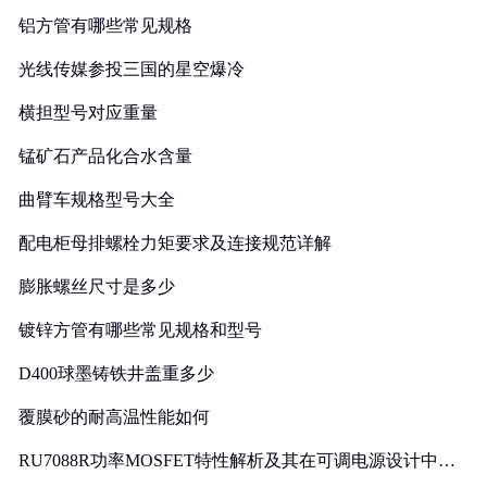
铝方管有哪些常见规格
光线传媒参投三国的星空爆冷
横担型号对应重量
锰矿石产品化合水含量
曲臂车规格型号大全
配电柜母排螺栓力矩要求及连接规范详解
膨胀螺丝尺寸是多少
镀锌方管有哪些常见规格和型号
D400球墨铸铁井盖重多少
覆膜砂的耐高温性能如何
RU7088R功率MOSFET特性解析及其在可调电源设计中的
实践