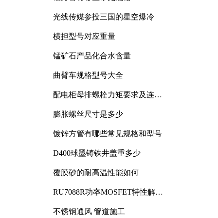
光线传媒参投三国的星空爆冷
横担型号对应重量
锰矿石产品化合水含量
曲臂车规格型号大全
配电柜母排螺栓力矩要求及连接
规范详解
膨胀螺丝尺寸是多少
镀锌方管有哪些常见规格和型号
D400球墨铸铁井盖重多少
覆膜砂的耐高温性能如何
RU7088R功率MOSFET特性解析
及其在可调电源设计中的实践
不锈钢通风 管道施工