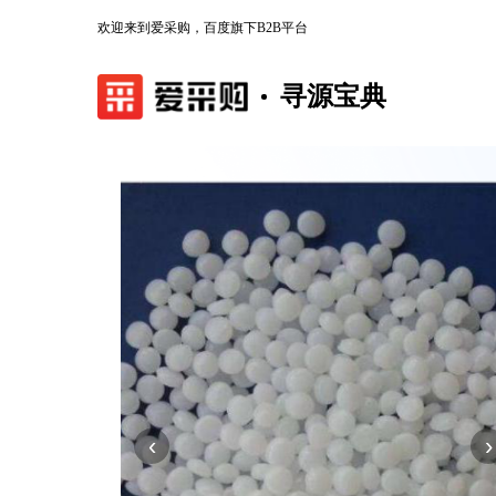
欢迎来到爱采购，百度旗下B2B平台
寻源宝典
‹
›