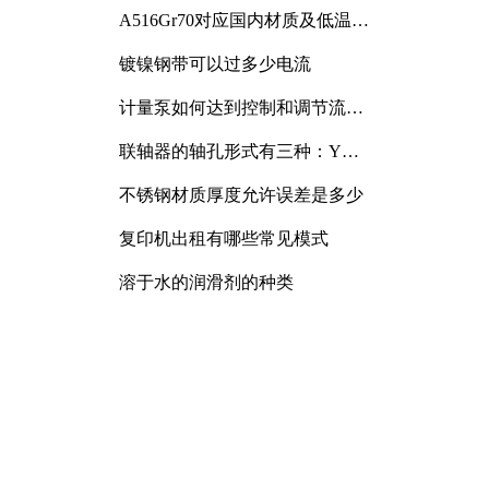
A516Gr70对应国内材质及低温冲
击要求解析
镀镍钢带可以过多少电流
计量泵如何达到控制和调节流量
的目的
联轴器的轴孔形式有三种：Y
型、J型、Z型
不锈钢材质厚度允许误差是多少
复印机出租有哪些常见模式
溶于水的润滑剂的种类