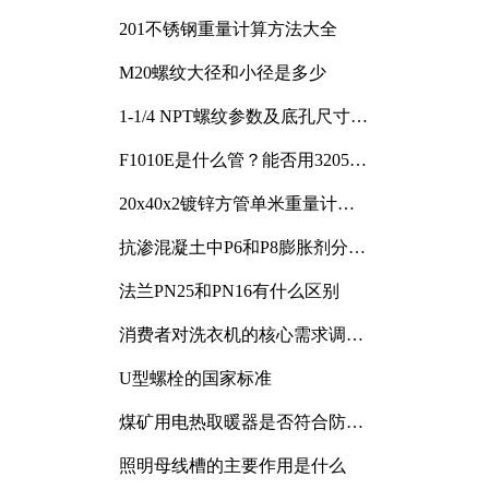
201不锈钢重量计算方法大全
M20螺纹大径和小径是多少
1-1/4 NPT螺纹参数及底孔尺寸详
解
F1010E是什么管？能否用3205或
3505代换
20x40x2镀锌方管单米重量计算
与应用分析
抗渗混凝土中P6和P8膨胀剂分别
加多少
法兰PN25和PN16有什么区别
消费者对洗衣机的核心需求调研
与分析
U型螺栓的国家标准
煤矿用电热取暖器是否符合防爆
电气设备标准
照明母线槽的主要作用是什么