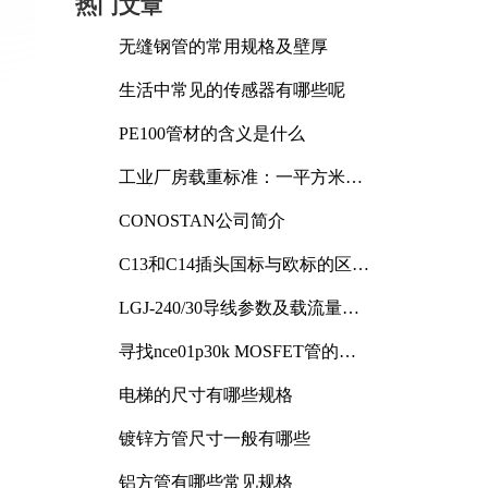
热门文章
无缝钢管的常用规格及壁厚
生活中常见的传感器有哪些呢
PE100管材的含义是什么
工业厂房载重标准：一平方米能
承受多少公斤
CONOSTAN公司简介
C13和C14插头国标与欧标的区别
及其标准解析
LGJ-240/30导线参数及载流量解
析
寻找nce01p30k MOSFET管的合
适替代型号
电梯的尺寸有哪些规格
镀锌方管尺寸一般有哪些
铝方管有哪些常见规格