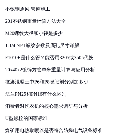
实践
不锈钢通风 管道施工
201不锈钢重量计算方法大全
M20螺纹大径和小径是多少
1-1/4 NPT螺纹参数及底孔尺寸详解
F1010E是什么管？能否用3205或3505代换
20x40x2镀锌方管单米重量计算与应用分析
抗渗混凝土中P6和P8膨胀剂分别加多少
法兰PN25和PN16有什么区别
消费者对洗衣机的核心需求调研与分析
U型螺栓的国家标准
煤矿用电热取暖器是否符合防爆电气设备标准