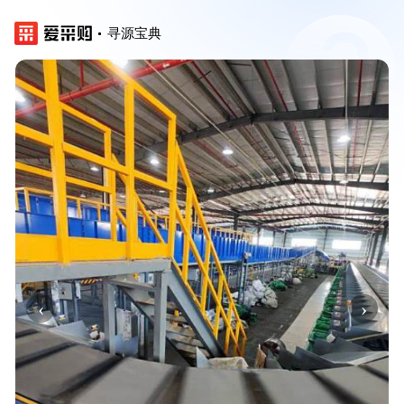
寻源宝典
‹
›