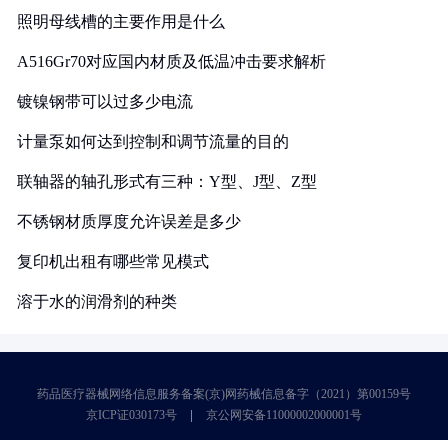
照明母线槽的主要作用是什么
A516Gr70对应国内材质及低温冲击要求解析
镀镍钢带可以过多少电流
计量泵如何达到控制和调节流量的目的
联轴器的轴孔形式有三种：Y型、J型、Z型
不锈钢材质厚度允许误差是多少
复印机出租有哪些常见模式
溶于水的润滑剂的种类
药品医疗器械网络信息服务备案(京)网药械信息备字（2021）第00159号
京ICP证030173号
京公网安备11000002000001号