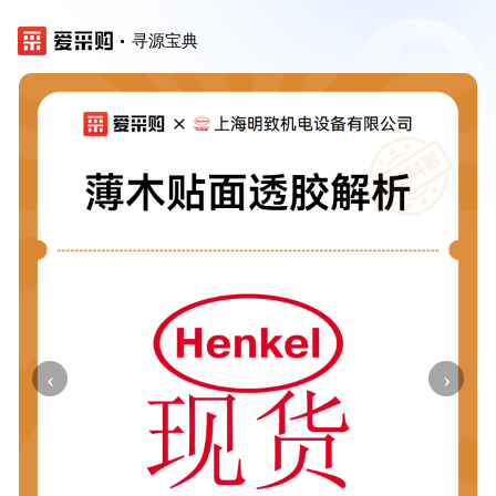
寻源宝典
‹
›