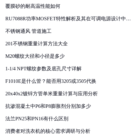
覆膜砂的耐高温性能如何
RU7088R功率MOSFET特性解析及其在可调电源设计中的
实践
不锈钢通风 管道施工
201不锈钢重量计算方法大全
M20螺纹大径和小径是多少
1-1/4 NPT螺纹参数及底孔尺寸详解
F1010E是什么管？能否用3205或3505代换
20x40x2镀锌方管单米重量计算与应用分析
抗渗混凝土中P6和P8膨胀剂分别加多少
法兰PN25和PN16有什么区别
消费者对洗衣机的核心需求调研与分析