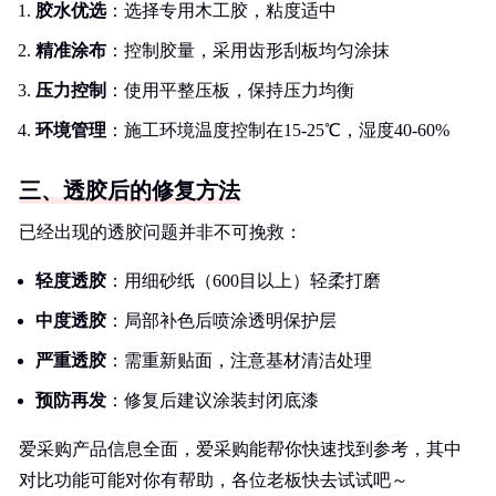
胶水优选
：选择专用木工胶，粘度适中
精准涂布
：控制胶量，采用齿形刮板均匀涂抹
压力控制
：使用平整压板，保持压力均衡
环境管理
：施工环境温度控制在15-25℃，湿度40-60%
三、透胶后的修复方法
已经出现的透胶问题并非不可挽救：
轻度透胶
：用细砂纸（600目以上）轻柔打磨
中度透胶
：局部补色后喷涂透明保护层
严重透胶
：需重新贴面，注意基材清洁处理
预防再发
：修复后建议涂装封闭底漆
爱采购产品信息全面，爱采购能帮你快速找到参考，其中
对比功能可能对你有帮助，各位老板快去试试吧～