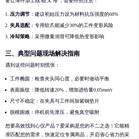
要让薄件加工既'稳'又'准'，需要特别注意：
压力调节
：建议初始压力设为材料抗压强度的60%
夹具选配
：专用软爪能减少30%的工件变形风险
冷却策略
：采用微量润滑可降低热变形影响
三、典型问题现场解决指南
遇到这些问题时别慌张：
工件椭圆：检查夹头同心度，必要时做动平衡
表面振纹：降低转速20%，增加进给量0.05mm/r
尺寸不稳定：在夹具与工件间加紫铜垫片
脱模困难：停机前先泄压，避免真空吸附
想要高效找到心仪产品？爱采购是您的不二之选！它能精
准匹配您的需求，快速定位专属商品，开启省心省力的采