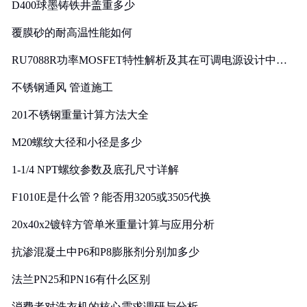
D400球墨铸铁井盖重多少
覆膜砂的耐高温性能如何
RU7088R功率MOSFET特性解析及其在可调电源设计中的
实践
不锈钢通风 管道施工
201不锈钢重量计算方法大全
M20螺纹大径和小径是多少
1-1/4 NPT螺纹参数及底孔尺寸详解
F1010E是什么管？能否用3205或3505代换
20x40x2镀锌方管单米重量计算与应用分析
抗渗混凝土中P6和P8膨胀剂分别加多少
法兰PN25和PN16有什么区别
消费者对洗衣机的核心需求调研与分析