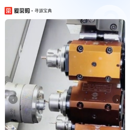
寻源宝典
‹
›