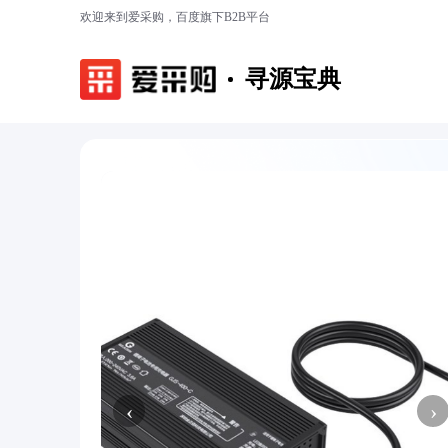
欢迎来到爱采购，百度旗下B2B平台
寻源宝典
‹
›