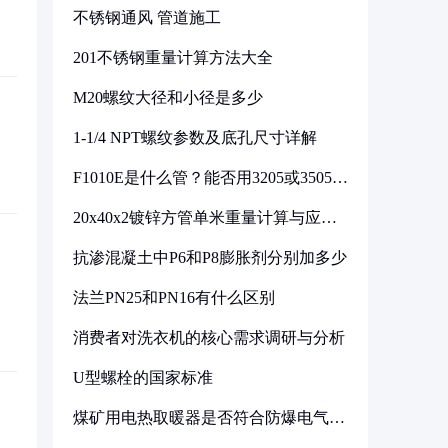
不锈钢通风 管道施工
201不锈钢重量计算方法大全
M20螺纹大径和小径是多少
1-1/4 NPT螺纹参数及底孔尺寸详解
F1010E是什么管？能否用3205或3505代
换
20x40x2镀锌方管单米重量计算与应用
分析
抗渗混凝土中P6和P8膨胀剂分别加多少
法兰PN25和PN16有什么区别
消费者对洗衣机的核心需求调研与分析
U型螺栓的国家标准
煤矿用电热取暖器是否符合防爆电气设
备标准