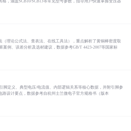
，涵盖SCB10/SCB13等常见型号参数，指导用户快速掌握变压器
法（理论公式法、查表法、在线工具法），重点解析了黄铜棒密度取
计算案例、误差分析及选材建议，数据参考GB/T 4423-2007等国家标
括各引脚定义、典型电压/电流值、内部逻辑关系等核心数据，并附引脚参
电路设计要点，数据参考自杭州士兰微电子官方规格书（版本