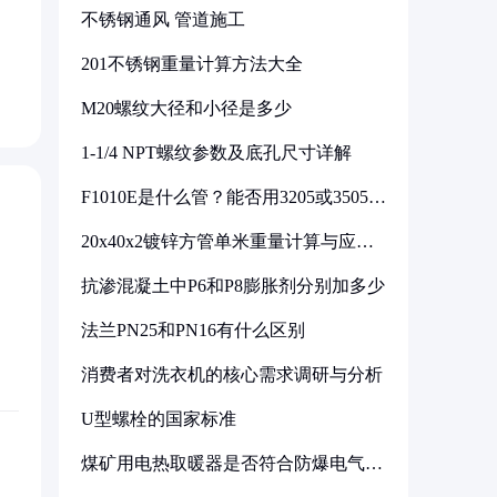
不锈钢通风 管道施工
201不锈钢重量计算方法大全
M20螺纹大径和小径是多少
1-1/4 NPT螺纹参数及底孔尺寸详解
F1010E是什么管？能否用3205或3505代
换
20x40x2镀锌方管单米重量计算与应用
分析
抗渗混凝土中P6和P8膨胀剂分别加多少
法兰PN25和PN16有什么区别
消费者对洗衣机的核心需求调研与分析
U型螺栓的国家标准
煤矿用电热取暖器是否符合防爆电气设
备标准