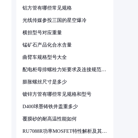
铝方管有哪些常见规格
光线传媒参投三国的星空爆冷
横担型号对应重量
锰矿石产品化合水含量
曲臂车规格型号大全
配电柜母排螺栓力矩要求及连接规范详
解
膨胀螺丝尺寸是多少
镀锌方管有哪些常见规格和型号
D400球墨铸铁井盖重多少
覆膜砂的耐高温性能如何
RU7088R功率MOSFET特性解析及其在
可调电源设计中的实践