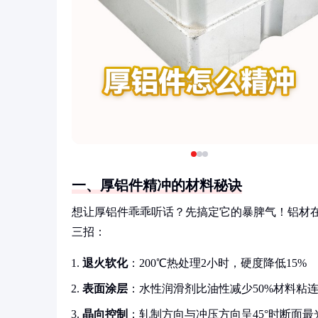
一、厚铝件精冲的材料秘诀
想让厚铝件乖乖听话？先搞定它的暴脾气！铝材在
三招：
退火软化
：200℃热处理2小时，硬度降低15%
表面涂层
：水性润滑剂比油性减少50%材料粘
晶向控制
：轧制方向与冲压方向呈45°时断面最