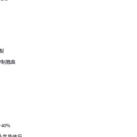
裂
抑制翘曲
40%
防止气垫效应