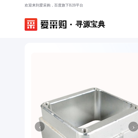
欢迎来到爱采购，百度旗下B2B平台
寻源宝典
‹
›