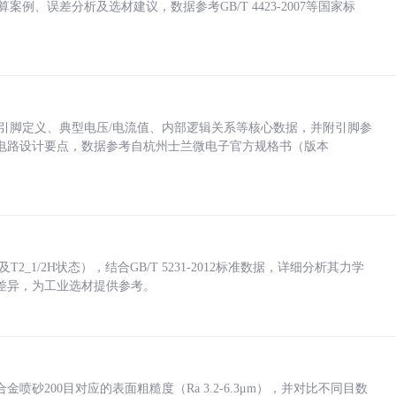
计算案例、误差分析及选材建议，数据参考GB/T 4423-2007等国家标
括各引脚定义、典型电压/电流值、内部逻辑关系等核心数据，并附引脚参
电路设计要点，数据参考自杭州士兰微电子官方规格书（版本
_1/2H状态），结合GB/T 5231-2012标准数据，详细分析其力学
差异，为工业选材提供参考。
砂200目对应的表面粗糙度（Ra 3.2-6.3μm），并对比不同目数