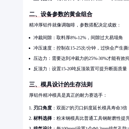
二、设备参数的黄金组合
精冲厚铝件就像调咖啡，参数搭配决定成败：
冲裁间隙：取料厚8%-12%，间隙过大易塌角
冲压速度：控制在15-25次/分钟，过快会产生撕
压边力：需要达到冲裁力的25%-30%才能有效
反顶力：设置15-20吨反顶装置可提升断面质量
三、模具设计的生存法则
厚铝件精冲模具是真正的耐力赛选手：
刃口角度
：双面2°的刃口斜度延长模具寿命3倍
材料选择
：粉末钢模具比普通工具钢耐磨性提升
排气设计
：每100mm²设置1个Φ0.3mm排气孔