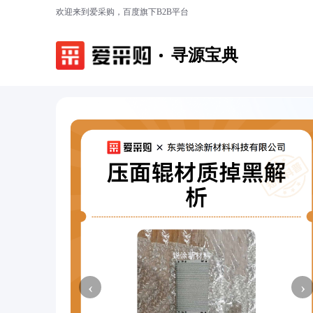
欢迎来到爱采购，百度旗下B2B平台
寻源宝典
‹
›