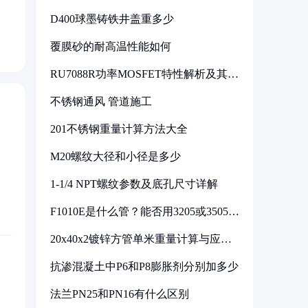
D400球墨铸铁井盖重多少
覆膜砂的耐高温性能如何
RU7088R功率MOSFET特性解析及其在
可调电源设计中的实践
不锈钢通风 管道施工
201不锈钢重量计算方法大全
M20螺纹大径和小径是多少
1-1/4 NPT螺纹参数及底孔尺寸详解
F1010E是什么管？能否用3205或3505代
换
20x40x2镀锌方管单米重量计算与应用
分析
抗渗混凝土中P6和P8膨胀剂分别加多少
法兰PN25和PN16有什么区别