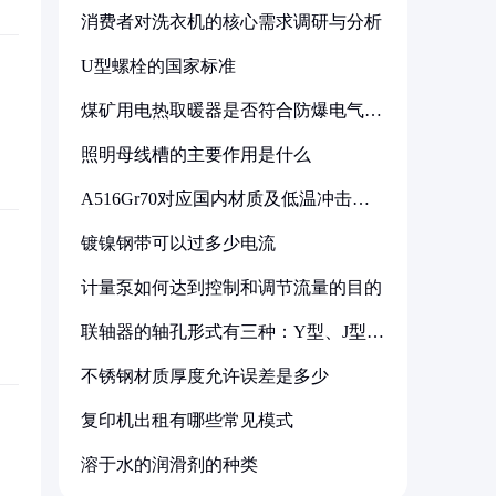
消费者对洗衣机的核心需求调研与分析
U型螺栓的国家标准
煤矿用电热取暖器是否符合防爆电气设
备标准
照明母线槽的主要作用是什么
A516Gr70对应国内材质及低温冲击要
求解析
镀镍钢带可以过多少电流
计量泵如何达到控制和调节流量的目的
联轴器的轴孔形式有三种：Y型、J型、
Z型
不锈钢材质厚度允许误差是多少
复印机出租有哪些常见模式
溶于水的润滑剂的种类