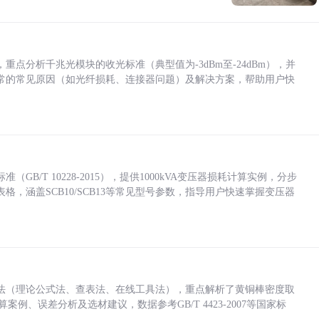
点分析千兆光模块的收光标准（典型值为-3dBm至-24dBm），并
常的常见原因（如光纤损耗、连接器问题）及解决方案，帮助用户快
/T 10228-2015），提供1000kVA变压器损耗计算实例，分步
，涵盖SCB10/SCB13等常见型号参数，指导用户快速掌握变压器
法（理论公式法、查表法、在线工具法），重点解析了黄铜棒密度取
计算案例、误差分析及选材建议，数据参考GB/T 4423-2007等国家标