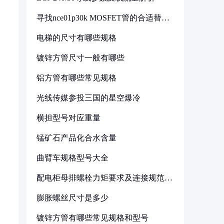
寻找nce01p30k MOSFET管的合适替代
型号
电梯的尺寸有哪些规格
镀锌方管尺寸一般有哪些
铝方管有哪些常见规格
光线传媒参投三国的星空爆冷
横担型号对应重量
锰矿石产品化合水含量
曲臂车规格型号大全
配电柜母排螺栓力矩要求及连接规范详
解
膨胀螺丝尺寸是多少
镀锌方管有哪些常见规格和型号