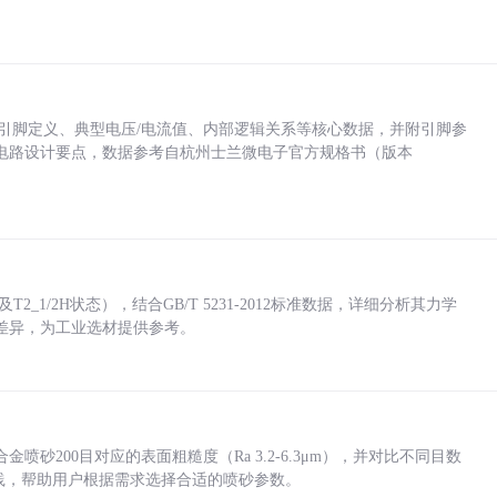
括各引脚定义、典型电压/电流值、内部逻辑关系等核心数据，并附引脚参
电路设计要点，数据参考自杭州士兰微电子官方规格书（版本
_1/2H状态），结合GB/T 5231-2012标准数据，详细分析其力学
差异，为工业选材提供参考。
砂200目对应的表面粗糙度（Ra 3.2-6.3μm），并对比不同目数
业实践，帮助用户根据需求选择合适的喷砂参数。