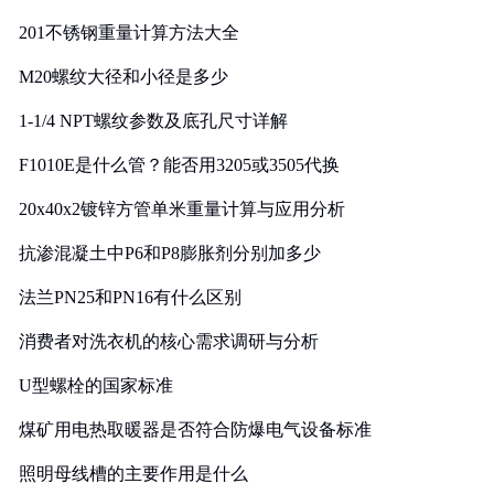
201不锈钢重量计算方法大全
M20螺纹大径和小径是多少
1-1/4 NPT螺纹参数及底孔尺寸详解
F1010E是什么管？能否用3205或3505代换
20x40x2镀锌方管单米重量计算与应用分析
抗渗混凝土中P6和P8膨胀剂分别加多少
法兰PN25和PN16有什么区别
消费者对洗衣机的核心需求调研与分析
U型螺栓的国家标准
煤矿用电热取暖器是否符合防爆电气设备标准
照明母线槽的主要作用是什么