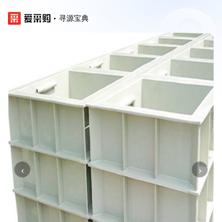
寻源宝典
‹
›