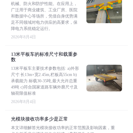
机械、防火和防护性能。在应用上，
广泛用于商业建筑、工业厂房、医院
和数据中心等场所，凭借自身优势满
足不同领域对电力供应的高要求，保
障电力系统稳定运行。
2026年8月4日
13米平板车的标准尺寸和载重参
数
13米平板车主要技术参数包括: a)外形
尺寸:长13m×宽2.45m,栏板高55cm b)
承载能力:标载30-35吨,最大允许总重
49吨 c)符合国家道路车辆外廓尺寸及
轴荷限值标准
2026年8月4日
光模块接收功率多少是正常
本文详细解答光模块接收功率的正常范围及影响因素，重