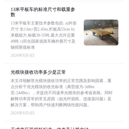
13米平板车的标准尺寸和载重参
数
13米平板车主要技术参数包括: a)外形
尺寸:长13m×宽2.45m,栏板高55cm b)
承载能力:标载30-35吨,最大允许总重
49吨 c)符合国家道路车辆外廓尺寸及
轴荷限值标准
2026年8月4日
光模块接收功率多少是正常
本文详细解答光模块接收功率的正常范围及影响因素，重
点分析千兆光模块的收光标准（典型值为-3dBm
至-24dBm），并提供不同速率光模块的参考值表格。同时
解释功率异常的常见原因（如光纤损耗、连接器问题）及
解决方案，帮助用户快速判断网络性能问题。
2026年8月4日