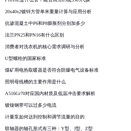
20x40x2镀锌方管单米重量计算与应用分析
抗渗混凝土中P6和P8膨胀剂分别加多少
法兰PN25和PN16有什么区别
消费者对洗衣机的核心需求调研与分析
U型螺栓的国家标准
煤矿用电热取暖器是否符合防爆电气设备标准
照明母线槽的主要作用是什么
A516Gr70对应国内材质及低温冲击要求解析
镀镍钢带可以过多少电流
计量泵如何达到控制和调节流量的目的
联轴器的轴孔形式有三种：Y型、J型、Z型