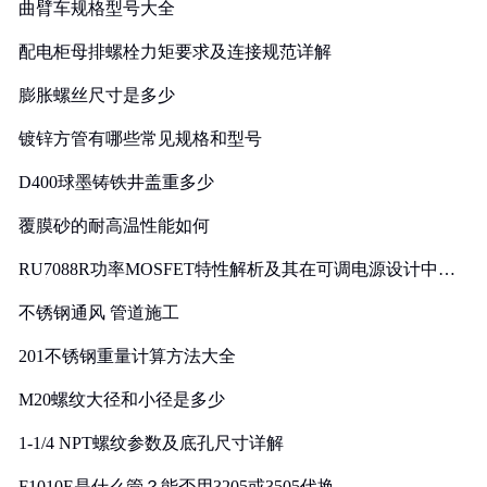
曲臂车规格型号大全
配电柜母排螺栓力矩要求及连接规范详解
膨胀螺丝尺寸是多少
镀锌方管有哪些常见规格和型号
D400球墨铸铁井盖重多少
覆膜砂的耐高温性能如何
RU7088R功率MOSFET特性解析及其在可调电源设计中的
实践
不锈钢通风 管道施工
201不锈钢重量计算方法大全
M20螺纹大径和小径是多少
1-1/4 NPT螺纹参数及底孔尺寸详解
F1010E是什么管？能否用3205或3505代换