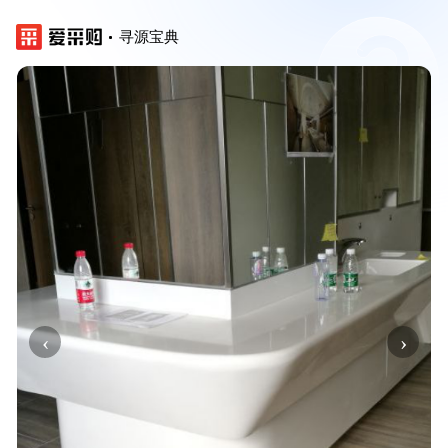
寻源宝典
‹
›