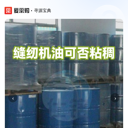
寻源宝典
‹
›