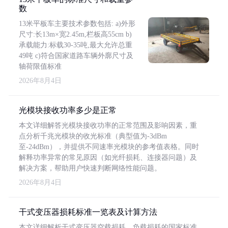
数
13米平板车主要技术参数包括: a)外形
尺寸:长13m×宽2.45m,栏板高55cm b)
承载能力:标载30-35吨,最大允许总重
49吨 c)符合国家道路车辆外廓尺寸及
轴荷限值标准
2026年8月4日
光模块接收功率多少是正常
本文详细解答光模块接收功率的正常范围及影响因素，重
点分析千兆光模块的收光标准（典型值为-3dBm
至-24dBm），并提供不同速率光模块的参考值表格。同时
解释功率异常的常见原因（如光纤损耗、连接器问题）及
解决方案，帮助用户快速判断网络性能问题。
2026年8月4日
干式变压器损耗标准一览表及计算方法
本文详细解析干式变压器空载损耗、负载损耗的国家标准