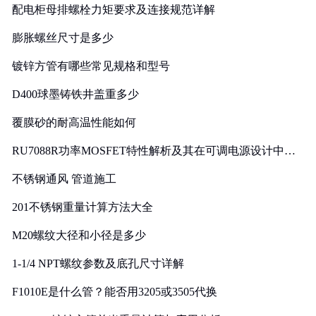
配电柜母排螺栓力矩要求及连接规范详解
膨胀螺丝尺寸是多少
镀锌方管有哪些常见规格和型号
D400球墨铸铁井盖重多少
覆膜砂的耐高温性能如何
RU7088R功率MOSFET特性解析及其在可调电源设计中的
实践
不锈钢通风 管道施工
201不锈钢重量计算方法大全
M20螺纹大径和小径是多少
1-1/4 NPT螺纹参数及底孔尺寸详解
F1010E是什么管？能否用3205或3505代换