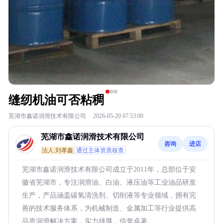
缝纫机油可否粘稠
芜湖市鑫诺润滑技术有限公司
·
2026-05-20 07:53:00
芜湖市鑫诺润滑技术有限公司
咨询
进店
法人:刘孝鑫
通过主体资质核查
芜湖市鑫诺润滑技术有限公司成立于2011年，总部位于安
徽省芜湖市，专注润滑油、白油、液压油等工业油品研发
生产，产品涵盖碳氢清洗剂、切削液等专业领域，拥有完
善的技术服务体系，为机械制造、金属加工等行业提供高
品质润滑解决方案，实力雄厚，信誉卓著。