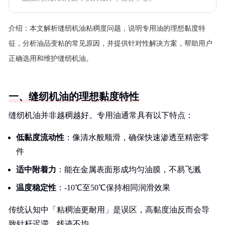
介绍：
本文解析缝纫机油粘稠度问题，说明专用油的理想黏度特
征，分析油品变粘的常见原因，并提供针对性解决方案，帮助用户
正确选用和维护缝纫机油。
一、缝纫机油的理想黏度特性
缝纫机油并非越稠越好。专用油通常具有以下特点：
低黏度流动性
：像清水般顺滑，确保快速渗透至精密零
件
适中附着力
：能在金属表面形成均匀油膜，不易飞溅
温度稳定性
：-10℃至50℃保持相同润滑效果
传统认知中「粘稠油更耐用」是误区，高黏度油反而会导
致针杆迟滞、线迹不均。