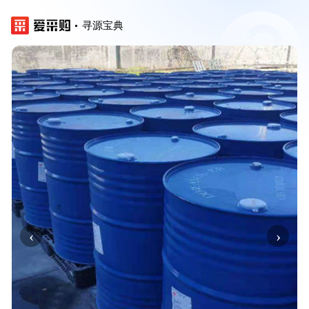
寻源宝典
‹
›