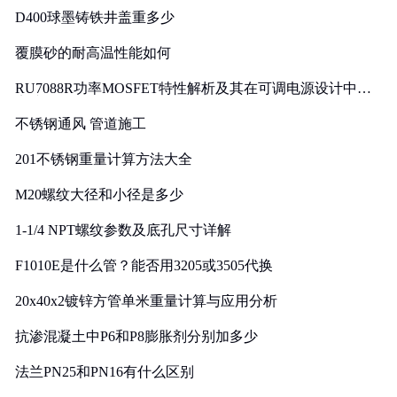
D400球墨铸铁井盖重多少
覆膜砂的耐高温性能如何
RU7088R功率MOSFET特性解析及其在可调电源设计中的
实践
不锈钢通风 管道施工
201不锈钢重量计算方法大全
M20螺纹大径和小径是多少
1-1/4 NPT螺纹参数及底孔尺寸详解
F1010E是什么管？能否用3205或3505代换
20x40x2镀锌方管单米重量计算与应用分析
抗渗混凝土中P6和P8膨胀剂分别加多少
法兰PN25和PN16有什么区别