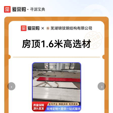
寻源宝典
‹
›