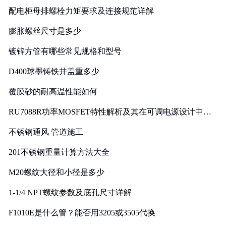
配电柜母排螺栓力矩要求及连接规范详解
膨胀螺丝尺寸是多少
镀锌方管有哪些常见规格和型号
D400球墨铸铁井盖重多少
覆膜砂的耐高温性能如何
RU7088R功率MOSFET特性解析及其在可调电源设计中的
实践
不锈钢通风 管道施工
201不锈钢重量计算方法大全
M20螺纹大径和小径是多少
1-1/4 NPT螺纹参数及底孔尺寸详解
F1010E是什么管？能否用3205或3505代换